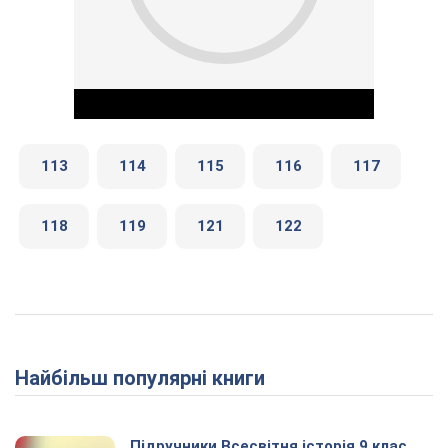
113
114
115
116
117
118
119
121
122
Play Video
Найбільш популярні книги
Підручники Всесвітня історія 9 клас