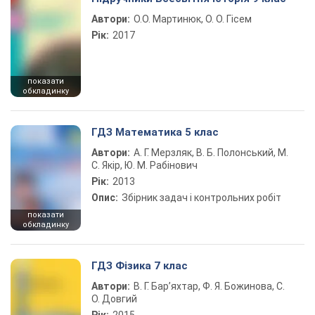
Автори:
О.О. Мартинюк, О. О. Гісем
Рік:
2017
показати
обкладинку
ГДЗ Математика 5 клас
Автори:
А. Г. Мерзляк, В. Б. Полонський, М.
С. Якір, Ю. М. Рабінович
Рік:
2013
Опис:
Збірник задач і контрольних робіт
показати
обкладинку
ГДЗ Фізика 7 клас
Автори:
В. Г. Бар’яхтар, Ф. Я. Божинова, С.
О. Довгий