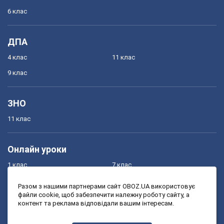
6 клас
ДПА
4 клас
11 клас
9 клас
ЗНО
11 клас
Онлайн уроки
1 клас
7 клас
2 клас
8 клас
Разом з нашими партнерами сайт OBOZ.UA використовує
файли cookie, щоб забезпечити належну роботу сайту, а
3 клас
9 клас
контент та реклама відповідали вашим інтересам.
4 клас
10 клас