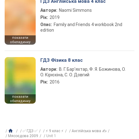
ГДЗ Англійська мова 4 клас
Автори:
Naomi Simmons
Рік:
2019
Опис:
Family and Friends 4 workbook 2nd
edition
показати
обкладинку
ГДЗ Фізика 8 клас
Автори:
В. Г. Бар’яхтар, Ф. Я. Божинова, О.
О. Кірюхіна, С. О. Довгий
Рік:
2016
показати
обкладинку
✅ ГДЗ ✅
⚡ 9 клас ⚡
Англійська мова ✍
Мясоєдова 2009
Unit 1