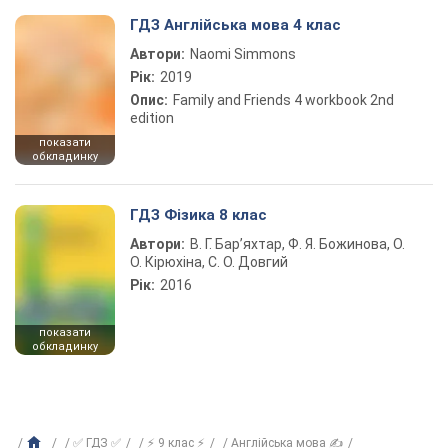
ГДЗ Англійська мова 4 клас
Автори:
Naomi Simmons
Рік:
2019
Опис:
Family and Friends 4 workbook 2nd
edition
показати
обкладинку
ГДЗ Фізика 8 клас
Автори:
В. Г. Бар’яхтар, Ф. Я. Божинова, О.
О. Кірюхіна, С. О. Довгий
Рік:
2016
показати
обкладинку
✅ ГДЗ ✅
⚡ 9 клас ⚡
Англійська мова ✍