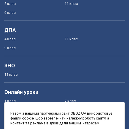
5 клас
11 клас
6 клас
ДПА
4 клас
11 клас
9 клас
ЗНО
11 клас
Онлайн уроки
1 клас
7 клас
2 клас
8 клас
Разом з нашими партнерами сайт OBOZ.UA використовує
файли cookie, щоб забезпечити належну роботу сайту, а
3 клас
9 клас
контент та реклама відповідали вашим інтересам.
4 клас
10 клас