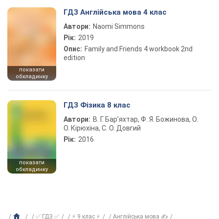
ГДЗ Англійська мова 4 клас
Автори:
Naomi Simmons
Рік:
2019
Опис:
Family and Friends 4 workbook 2nd
edition
показати
обкладинку
ГДЗ Фізика 8 клас
Автори:
В. Г. Бар’яхтар, Ф. Я. Божинова, О.
О. Кірюхіна, С. О. Довгий
Рік:
2016
показати
обкладинку
✅ ГДЗ ✅
⚡ 9 клас ⚡
Англійська мова ✍