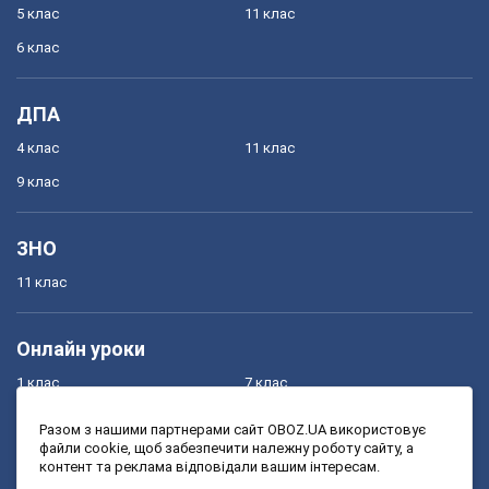
5 клас
11 клас
6 клас
ДПА
4 клас
11 клас
9 клас
ЗНО
11 клас
Онлайн уроки
1 клас
7 клас
2 клас
8 клас
Разом з нашими партнерами сайт OBOZ.UA використовує
файли cookie, щоб забезпечити належну роботу сайту, а
3 клас
9 клас
контент та реклама відповідали вашим інтересам.
4 клас
10 клас