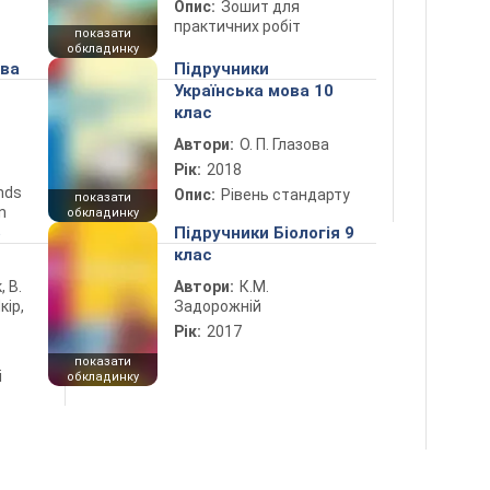
Опис:
Зошит для
практичних робіт
показати
обкладинку
ова
Підручники
Українська мова 10
клас
Автори:
О. П. Глазова
Рік:
2018
ends
Опис:
Рівень стандарту
показати
n
обкладинку
5
Підручники Біологія 9
клас
, В.
Автори:
К.М.
кір,
Задорожній
Рік:
2017
показати
і
обкладинку