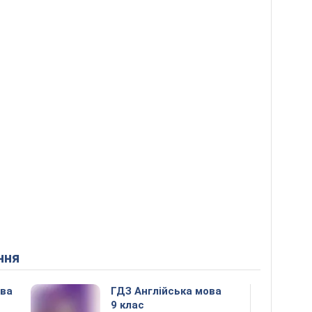
ння
ова
ГДЗ Англійська мова
9 клас