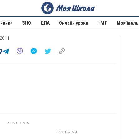
учники
ЗНО
ДПА
Онлайн уроки
НМТ
Моя їдаль
 2011
7