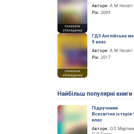
Автори:
А. М. Несвіт
Рік:
2009
показати
обкладинку
ГДЗ Англійська м
9 клас
Автори:
А. М. Несвіт
Рік:
2017
показати
обкладинку
Найбільш популярні книги
Підручники
Всесвітня історія 
клас
Автори:
О.О. Мартин