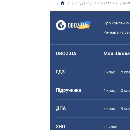
✅ ГДЗ ✅
⚡ 9 клас ⚡
Анг
Про компанію
Реклама на сай
OBOZ.UA
Моя Школа
ГДЗ
1 клас
2 кл
Підручники
1 клас
2 кл
ДПА
4 клас
9 кл
ЗНО
11 клас