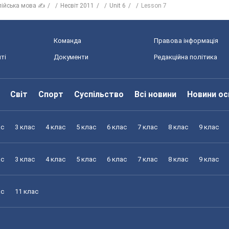
лійська мова ✍
Несвіт 2011
Unit 6
Lesson 7
Команда
Правова інформація
ті
Документи
Редакційна політика
Світ
Спорт
Суспільство
Всі новини
Новини ос
ас
3 клас
4 клас
5 клас
6 клас
7 клас
8 клас
9 клас
ас
3 клас
4 клас
5 клас
6 клас
7 клас
8 клас
9 клас
ас
11 клас