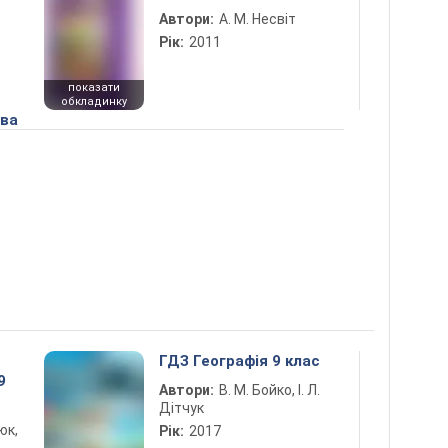
Автори:
А. М. Несвіт
Рік:
2011
показати
обкладинку
ова
ГДЗ Географія 9 клас
9
Автори:
В. М. Бойко, І. Л.
Дітчук
юк,
Рік:
2017