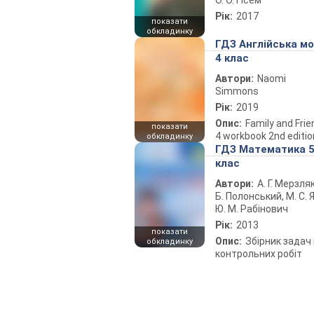
О. О. Гісем
Рік:
2017
показати
обкладинку
ГДЗ Англійська м
4 клас
Автори:
Naomi
Simmons
Рік:
2019
Опис:
Family and Fri
показати
4 workbook 2nd editio
обкладинку
ГДЗ Математика 
клас
Автори:
А. Г. Мерзляк
Б. Полонський, М. С. Я
Ю. М. Рабінович
Рік:
2013
показати
Опис:
Збірник задач 
обкладинку
контрольних робіт