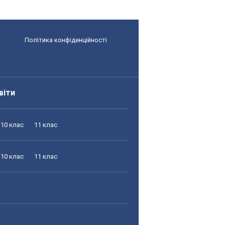
Політика конфіденційності
віти
10 клас
11 клас
10 клас
11 клас