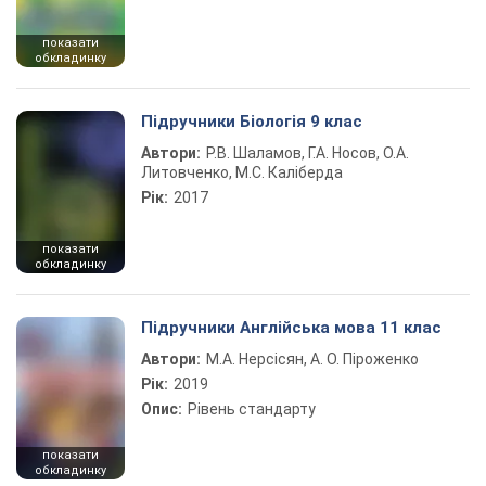
показати
обкладинку
Підручники Біологія 9 клас
Автори:
Р.В. Шаламов, Г.А. Носов, О.А.
Литовченко, М.С. Каліберда
Рік:
2017
показати
обкладинку
Підручники Англійська мова 11 клас
Автори:
М.А. Нерсісян, А. О. Піроженко
Рік:
2019
Опис:
Рівень стандарту
показати
обкладинку