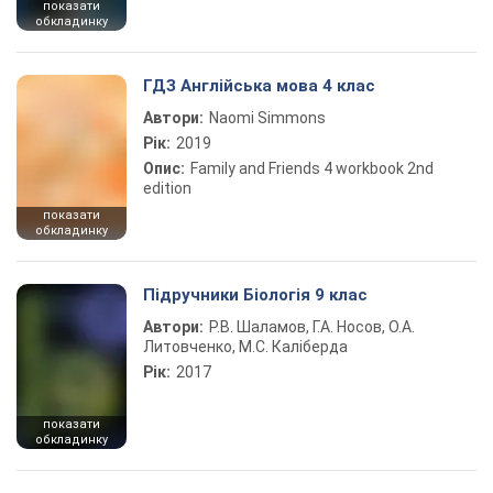
показати
обкладинку
ГДЗ Англійська мова 4 клас
Автори:
Naomi Simmons
Рік:
2019
Опис:
Family and Friends 4 workbook 2nd
edition
показати
обкладинку
Підручники Біологія 9 клас
Автори:
Р.В. Шаламов, Г.А. Носов, О.А.
Литовченко, М.С. Каліберда
Рік:
2017
показати
обкладинку