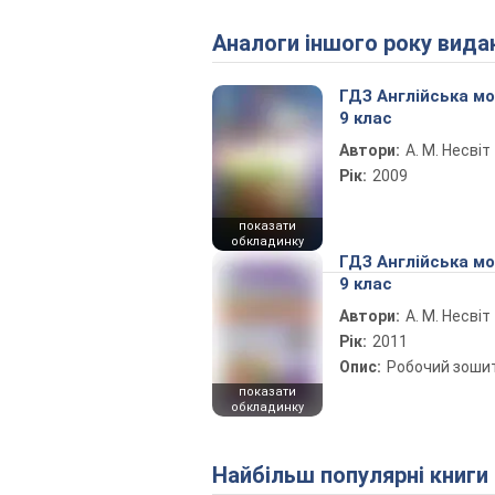
Аналоги іншого року вида
ГДЗ Англійська м
9 клас
Автори:
А. М. Несвіт
Рік:
2009
показати
обкладинку
ГДЗ Англійська м
9 клас
Автори:
А. М. Несвіт
Рік:
2011
Опис:
Робочий зоши
показати
обкладинку
Найбільш популярні книги