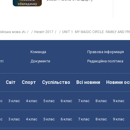
обкладинку
лійська мова ✍
Несвіт 2017
UNIT 1. MY MAGIC CIRCLE: FAMILY AND F
Команда
Правова інформація
ті
Документи
Редакційна політика
Світ
Спорт
Суспільство
Всі новини
Новини ос
ас
3 клас
4 клас
5 клас
6 клас
7 клас
8 клас
9 клас
ас
3 клас
4 клас
5 клас
6 клас
7 клас
8 клас
9 клас