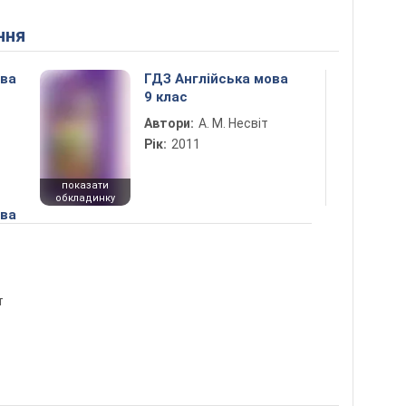
ння
ова
ГДЗ Англійська мова
9 клас
Автори:
А. М. Несвіт
Рік:
2011
показати
обкладинку
ова
т