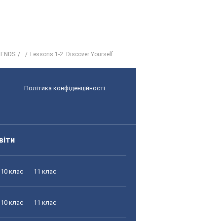
RIENDS
Lessons 1-2. Discover Yourself
Політика конфіденційності
віти
10 клас
11 клас
10 клас
11 клас