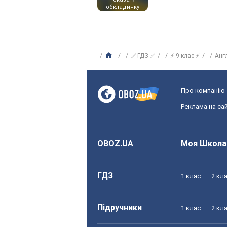
обкладинку
✅ ГДЗ ✅
⚡ 9 клас ⚡
Анг
Про компанію
Реклама на сай
OBOZ.UA
Моя Школа
ГДЗ
1 клас
2 кл
Підручники
1 клас
2 кл