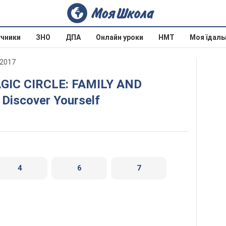
учники
ЗНО
ДПА
Онлайн уроки
НМТ
Моя їдаль
 2017
 Discover Yourself
4
6
7