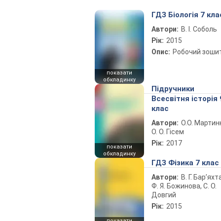
ГДЗ Біологія 7 кла
Автори:
В. І. Соболь
Рік:
2015
Опис:
Робочий зоши
показати
обкладинку
Підручники
Всесвітня історія 
клас
Автори:
О.О. Мартин
О. О. Гісем
Рік:
2017
показати
обкладинку
ГДЗ Фізика 7 клас
Автори:
В. Г. Бар’яхт
Ф. Я. Божинова, С. О.
Довгий
Рік:
2015
показати