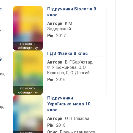
с
Підручники Біологія 9
клас
Автори:
К.М.
Задорожній
т
Рік:
2017
показати
обкладинку
ГДЗ Фізика 8 клас
9
Автори:
В. Г. Бар’яхтар,
Ф. Я. Божинова, О. О.
Кірюхіна, С. О. Довгий
юк,
Рік:
2016
показати
обкладинку
Підручники
Українська мова 10
ар,
клас
Автори:
О. П. Глазова
Рік:
2018
Опис:
Рівень стандарту
показати