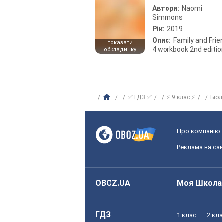
Автори:
Naomi
Simmons
Рік:
2019
Опис:
Family and Fri
показати
4 workbook 2nd editio
обкладинку
✅ ГДЗ ✅
⚡ 9 клас ⚡
Біо
Про компанію
Реклама на сай
OBOZ.UA
Моя Школа
ГДЗ
1 клас
2 кл