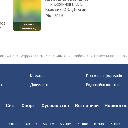
Ф. Я. Божинова, О. О.
Кірюхіна, С. О. Довгий
Рік:
2016
ends
показати
n
обкладинку
логія ✍
Безручкова 2017
Самостійні роботи
Самостійна робота 2.
Команда
Правова інформація
ті
Документи
Редакційна політика
Світ
Спорт
Суспільство
Всі новини
Новини ос
ас
3 клас
4 клас
5 клас
6 клас
7 клас
8 клас
9 клас