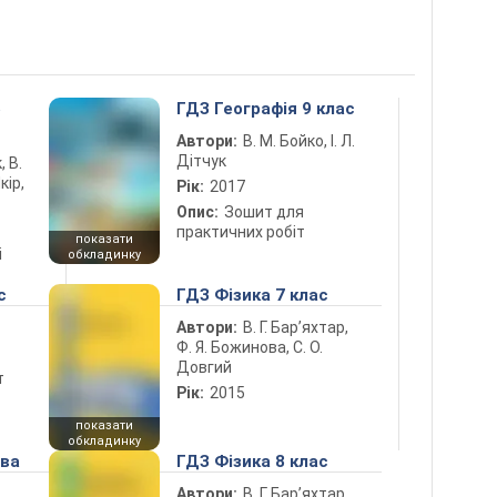
5
ГДЗ Географія 9 клас
Автори:
В. М. Бойко, І. Л.
Дітчук
, В.
кір,
Рік:
2017
Опис:
Зошит для
практичних робіт
показати
і
обкладинку
с
ГДЗ Фізика 7 клас
Автори:
В. Г. Бар’яхтар,
Ф. Я. Божинова, С. О.
Довгий
т
Рік:
2015
показати
обкладинку
ова
ГДЗ Фізика 8 клас
Автори:
В. Г. Бар’яхтар,