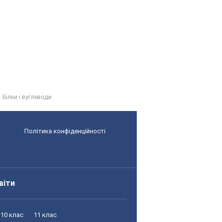
 Білки і вуглеводи
Політика конфіденційності
віти
10 клас
11 клас