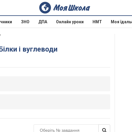
учники
ЗНО
ДПА
Онлайн уроки
НМТ
Моя їдаль
7
 Білки і вуглеводи