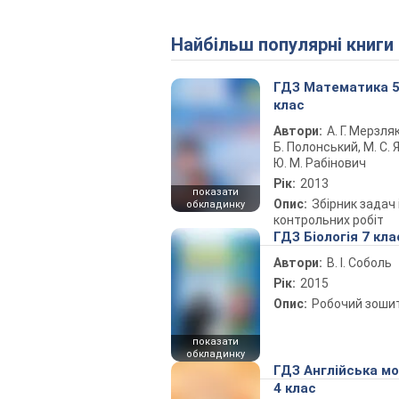
Найбільш популярні книги
ГДЗ Математика 
клас
Автори:
А. Г. Мерзляк
Б. Полонський, М. С. Я
Ю. М. Рабінович
Рік:
2013
показати
Опис:
Збірник задач 
обкладинку
контрольних робіт
ГДЗ Біологія 7 кла
Автори:
В. І. Соболь
Рік:
2015
Опис:
Робочий зоши
показати
обкладинку
ГДЗ Англійська м
4 клас