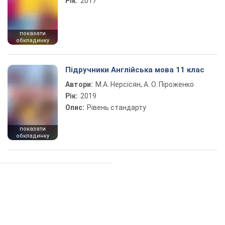
Рік:
2017
показати
обкладинку
Підручники Англійська мова 11 клас
Автори:
М.А. Нерсісян, А. О. Піроженко
Рік:
2019
Опис:
Рівень стандарту
показати
обкладинку