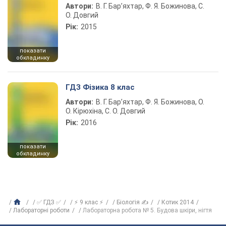
Автори:
В. Г. Бар’яхтар, Ф. Я. Божинова, С.
О. Довгий
Рік:
2015
показати
обкладинку
ГДЗ Фізика 8 клас
Автори:
В. Г. Бар’яхтар, Ф. Я. Божинова, О.
О. Кірюхіна, С. О. Довгий
Рік:
2016
показати
обкладинку
✅ ГДЗ ✅
⚡ 9 клас ⚡
Біологія ✍
Котик 2014
Лабораторні роботи
Лабораторна робота № 5. Будова шкіри, нігтя