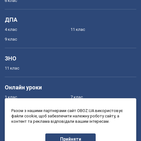
6 клас
ДПА
4 клас
11 клас
9 клас
ЗНО
11 клас
Онлайн уроки
1 клас
7 клас
2 клас
8 клас
Разом з нашими партнерами сайт OBOZ.UA використовує
файли cookie, щоб забезпечити належну роботу сайту, а
3 клас
9 клас
контент та реклама відповідали вашим інтересам.
4 клас
10 клас
5 клас
11 клас
Прийняти