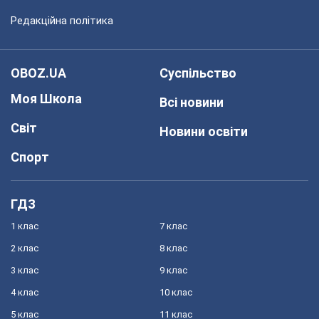
Редакційна політика
OBOZ.UA
Суспільство
Моя Школа
Всі новини
Світ
Новини освіти
Спорт
ГДЗ
1 клас
7 клас
2 клас
8 клас
3 клас
9 клас
4 клас
10 клас
5 клас
11 клас