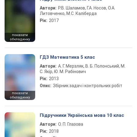
Автори:
Р.В. Шаламов, Г.А. Носов, О.А.
Литовченко, М.С. Каліберда
Рік:
2017
показати
обкладинку
ГДЗ Математика 5 клас
Автори:
А. Г. Мерзляк, В. Б. Полонський, М.
С. Якір, Ю. М. Рабінович
Рік:
2013
Опис:
Збірник задач і контрольних робіт
показати
обкладинку
Підручники Українська мова 10 клас
Автори:
О. П. Глазова
Рік:
2018