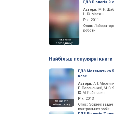
ГДЗ Біологія 9 
Автори:
М. Н. Ша
Н. Ю. Матяш
Рік:
2011
Опис:
Лабораторн
роботи
показати
обкладинку
Найбільш популярні книги
ГДЗ Математика 
клас
Автори:
А. Г. Мерзляк
Б. Полонський, М. С. Я
Ю. М. Рабінович
Рік:
2013
показати
Опис:
Збірник задач 
обкладинку
контрольних робіт
ГДЗ Біологія 7 кла