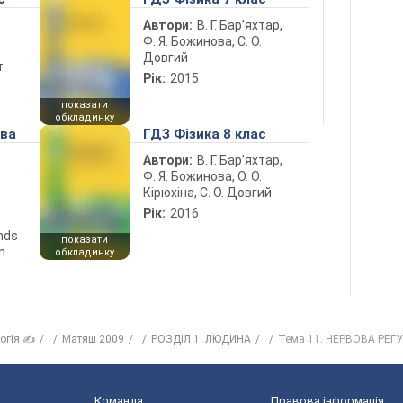
Автори:
В. Г. Бар’яхтар,
Ф. Я. Божинова, С. О.
Довгий
т
Рік:
2015
показати
обкладинку
ова
ГДЗ Фізика 8 клас
Автори:
В. Г. Бар’яхтар,
Ф. Я. Божинова, О. О.
Кірюхіна, С. О. Довгий
Рік:
2016
ends
показати
n
обкладинку
логія ✍
Матяш 2009
РОЗДІЛ 1. ЛЮДИНА
Тема 11. НЕРВОВА РЕГ
Команда
Правова інформація