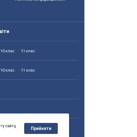
віти
10 клас
11 клас
10 клас
11 клас
у сайту,
10 клас
11 клас
Прийняти