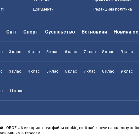
ті
Документи
Редакційна політика
Світ
Спорт
Суспільство
Всі новини
Новини ос
ас
3 клас
4 клас
5 клас
6 клас
7 клас
8 клас
9 клас
ас
3 клас
4 клас
5 клас
6 клас
7 клас
8 клас
9 клас
ас
11 клас
йт OBOZ.UA використовує файли cookie, щоб забезпечити належну робот
ас
3 клас
4 клас
5 клас
6 клас
7 клас
8 клас
9 клас
дали вашим інтересам.