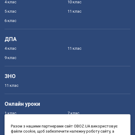
4 клас
10 клас
5 клас
11 клас
6 клас
ДПА
4 клас
11 клас
9 клас
ЗНО
11 клас
Онлайн уроки
1 клас
7 клас
2 клас
8 клас
Разом з нашими партнерами сайт OBOZ.UA використовує
файли cookie, щоб забезпечити належну роботу сайту, а
3 клас
9 клас