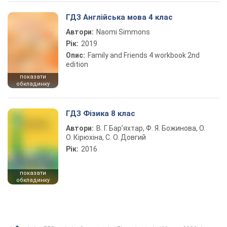
ГДЗ Англійська мова 4 клас
Автори:
Naomi Simmons
Рік:
2019
Опис:
Family and Friends 4 workbook 2nd
edition
показати
обкладинку
ГДЗ Фізика 8 клас
Автори:
В. Г. Бар’яхтар, Ф. Я. Божинова, О.
О. Кірюхіна, С. О. Довгий
Рік:
2016
показати
обкладинку