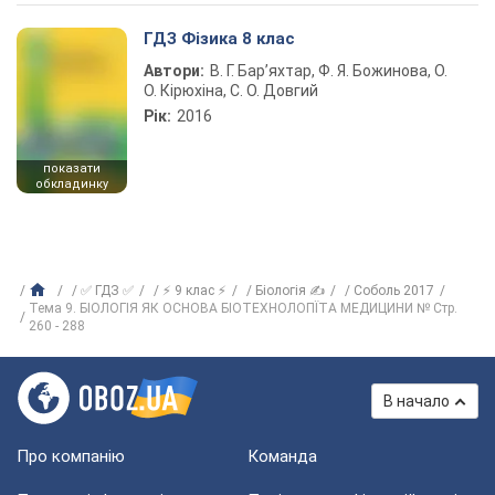
ГДЗ Фізика 8 клас
Автори:
В. Г. Бар’яхтар, Ф. Я. Божинова, О.
О. Кірюхіна, С. О. Довгий
Рік:
2016
показати
обкладинку
✅ ГДЗ ✅
⚡ 9 клас ⚡
Біологія ✍
Соболь 2017
Тема 9. БІОЛОГІЯ ЯК ОСНОВА БІОТЕХНОЛОПЇТА МЕДИЦИНИ № Стр.
260 - 288
В начало
Про компанію
Команда