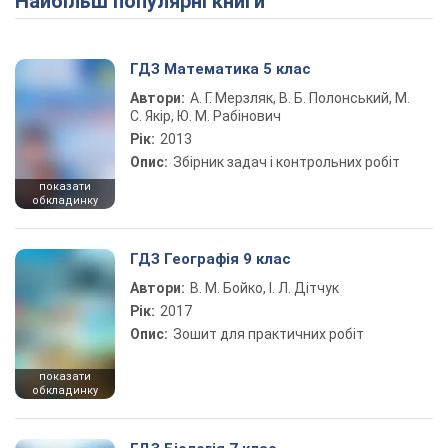
Найбільш популярні книги
ГДЗ Математика 5 клас
Автори:
А. Г. Мерзляк, В. Б. Полонський, М.
С. Якір, Ю. М. Рабінович
Рік:
2013
Опис:
Збірник задач і контрольних робіт
показати
обкладинку
ГДЗ Географія 9 клас
Автори:
В. М. Бойко, І. Л. Дітчук
Рік:
2017
Опис:
Зошит для практичних робіт
показати
обкладинку