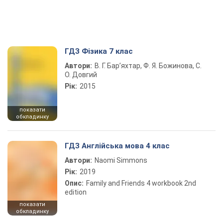
ГДЗ Фізика 7 клас
Автори:
В. Г. Бар’яхтар, Ф. Я. Божинова, С.
О. Довгий
Рік:
2015
показати
обкладинку
ГДЗ Англійська мова 4 клас
Автори:
Naomi Simmons
Рік:
2019
Опис:
Family and Friends 4 workbook 2nd
edition
показати
обкладинку