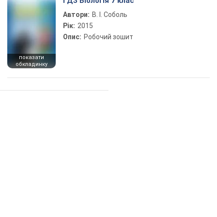
ГДЗ Біологія 7 клас
Автори:
В. І. Соболь
Рік:
2015
Опис:
Робочий зошит
показати
обкладинку