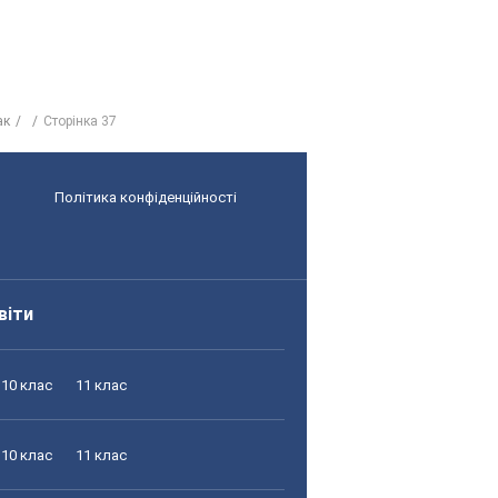
ак
Сторінка 37
Політика конфіденційності
віти
10 клас
11 клас
10 клас
11 клас