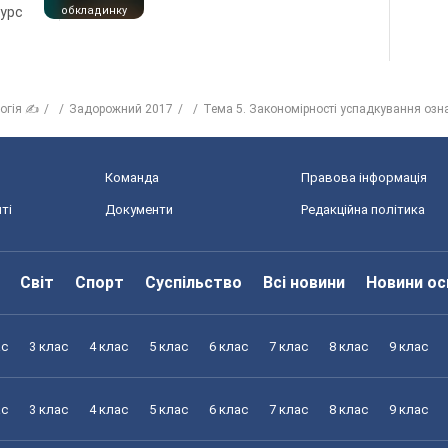
курс
обкладинку
логія ✍
Задорожний 2017
Тема 5. Закономірності успадкування озн
Команда
Правова інформація
ті
Документи
Редакційна політика
Світ
Спорт
Суспільство
Всі новини
Новини ос
ас
3 клас
4 клас
5 клас
6 клас
7 клас
8 клас
9 клас
ас
3 клас
4 клас
5 клас
6 клас
7 клас
8 клас
9 клас