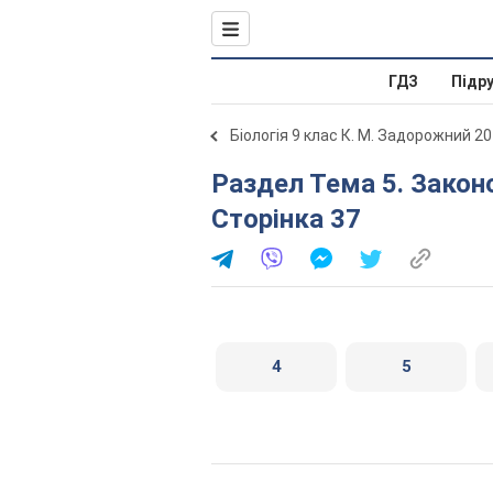
ГДЗ
Підр
Біологія 9 клас К. М. Задорожний 2
Раздел Тема 5. Закономірності успадкування ознак.
Сторінка 37
4
5