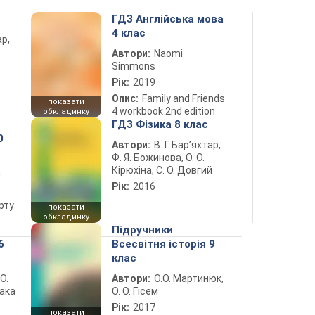
ГДЗ Англійська мова
4 клас
ар,
Автори:
Naomi
Simmons
Рік:
2019
Опис:
Family and Friends
показати
4 workbook 2nd edition
обкладинку
ГДЗ Фізика 8 клас
0
Автори:
В. Г. Бар’яхтар,
Ф. Я. Божинова, О. О.
Кірюхіна, С. О. Довгий
а
Рік:
2016
рту
показати
обкладинку
Підручники
6
Всесвітня історія 9
клас
 О.
Автори:
О.О. Мартинюк,
лака
О. О. Гісем
Рік:
2017
показати