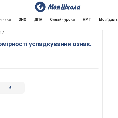
учники
ЗНО
ДПА
Онлайн уроки
НМТ
Моя їдаль
017
6