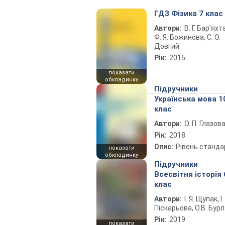
ГДЗ Фізика 7 клас
Автори:
В. Г. Бар’яхт
Ф. Я. Божинова, С. О.
Довгий
Рік:
2015
показати
обкладинку
Підручники
Українська мова 1
клас
Автори:
О. П. Глазов
Рік:
2018
Опис:
Рівень станда
показати
обкладинку
Підручники
Всесвітня історія 
клас
Автори:
І. Я. Щупак, І.
Піскарьова, О.В. Бур
Рік:
2019
показати