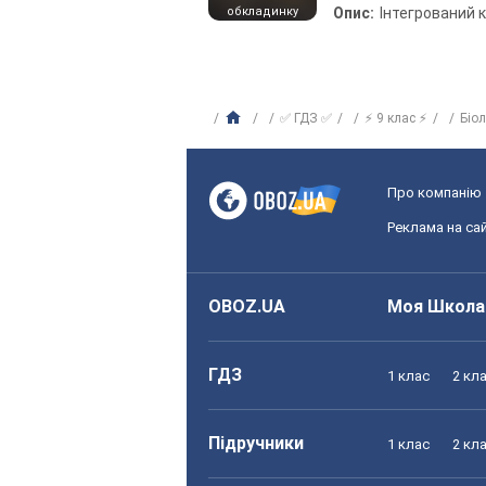
обкладинку
Опис:
Інтегрований 
✅ ГДЗ ✅
⚡ 9 клас ⚡
Біо
Про компанію
Реклама на сай
OBOZ.UA
Моя Школа
ГДЗ
1 клас
2 кл
Підручники
1 клас
2 кл