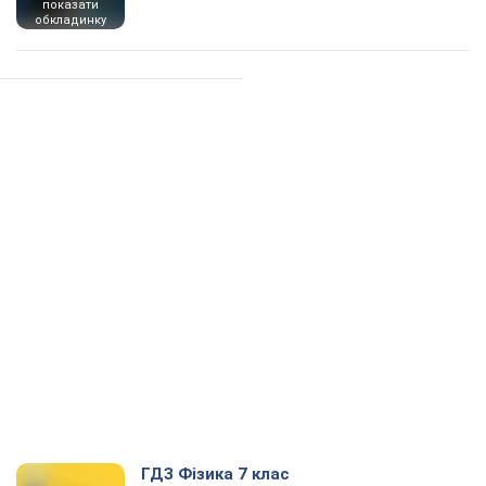
показати
обкладинку
ГДЗ Фізика 7 клас