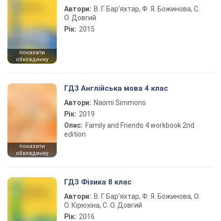
Автори:
В. Г. Бар’яхтар, Ф. Я. Божинова, С.
О. Довгий
Рік:
2015
показати
обкладинку
ГДЗ Англійська мова 4 клас
Автори:
Naomi Simmons
Рік:
2019
Опис:
Family and Friends 4 workbook 2nd
edition
показати
обкладинку
ГДЗ Фізика 8 клас
Автори:
В. Г. Бар’яхтар, Ф. Я. Божинова, О.
О. Кірюхіна, С. О. Довгий
Рік:
2016