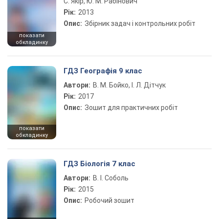
С. Якір, Ю. М. Рабінович
Рік:
2013
Опис:
Збірник задач і контрольних робіт
показати
обкладинку
ГДЗ Географія 9 клас
Автори:
В. М. Бойко, І. Л. Дітчук
Рік:
2017
Опис:
Зошит для практичних робіт
показати
обкладинку
ГДЗ Біологія 7 клас
Автори:
В. І. Соболь
Рік:
2015
Опис:
Робочий зошит