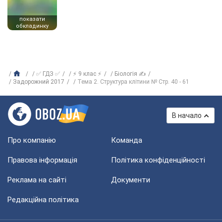
показати
обкладинку
✅ ГДЗ ✅
⚡ 9 клас ⚡
Біологія ✍
Задорожний 2017
Тема 2. Структура клітини № Стр. 40 - 61
В начало
Про компанію
Команда
Правова інформація
Політика конфіденційності
Реклама на сайті
Документи
Редакційна політика