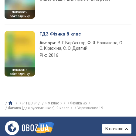
показати
обкладинку
ГДЗ Фізика 8 клас
Автори:
В. Г. Бар’яхтар, Ф. Я. Божинова, О.
О. Кірюхіна, С. О. Довгий
Рік:
2016
показати
обкладинку
✅ ГДЗ ✅
⚡ 9 клас ⚡
Фізика ✍
Физика (для русских школ), 9 класс
Упражнение 19
В начало