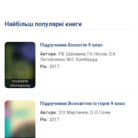
Найбільш популярні книги
Підручники Біологія 9 клас
Автори:
Р.В. Шаламов, Г.А. Носов, О.А.
Литовченко, М.С. Каліберда
Рік:
2017
показати
обкладинку
Підручники Всесвітня історія 9 клас
Автори:
О.О. Мартинюк, О. О. Гісем
Рік:
2017