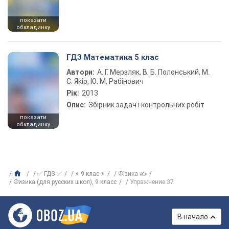
показати
обкладинку
ГДЗ Математика 5 клас
Автори:
А. Г. Мерзляк, В. Б. Полонський, М.
С. Якір, Ю. М. Рабінович
Рік:
2013
Опис:
Збірник задач і контрольних робіт
показати
обкладинку
✅ ГДЗ ✅
⚡ 9 клас ⚡
Фізика ✍
Физика (для русских школ), 9 класс
Упражнение 37
В начало