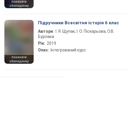
показати
обкладинку
Підручники Всесвітня історія 6 клас
Автори:
І. Я. Щупак, І. О. Піскарьова, О.В.
Бурлака
Рік:
2019
Опис:
Інтегрований курс
показати
обкладинку