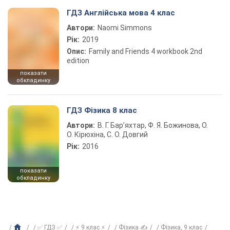
ГДЗ Англійська мова 4 клас
Автори:
Naomi Simmons
Рік:
2019
Опис:
Family and Friends 4 workbook 2nd
edition
показати
обкладинку
ГДЗ Фізика 8 клас
Автори:
В. Г. Бар’яхтар, Ф. Я. Божинова, О.
О. Кірюхіна, С. О. Довгий
Рік:
2016
показати
обкладинку
✅ ГДЗ ✅
⚡ 9 клас ⚡
Фізика ✍
Фізика, 9 клас