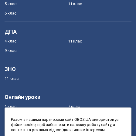
5 клас
11 клас
6 клас
ДПА
4 клас
11 клас
9 клас
ЗНО
11 клас
Онлайн уроки
1 клас
7 клас
2 клас
8 клас
Разом з нашими партнерами сайт OBOZ.UA використовує
файли cookie, щоб забезпечити належну роботу сайту, а
3 клас
9 клас
контент та реклама відповідали вашим інтересам.
4 клас
10 клас