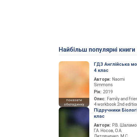
Найбільш популярні книги
ГДЗ Англійська м
4 клас
Автори:
Naomi
Simmons
Рік:
2019
Опис:
Family and Fri
показати
4 workbook 2nd editio
обкладинку
Підручники Біолог
клас
Автори:
Р.В. Шаламо
Г.А. Носов, О.А.
Литовченко, М.С.