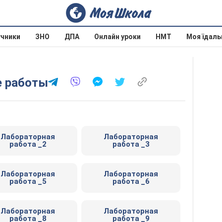
учники
ЗНО
ДПА
Онлайн уроки
НМТ
Моя їдаль
е работы
Лабораторная
Лабораторная
работа _2
работа _3
Лабораторная
Лабораторная
работа _5
работа _6
Лабораторная
Лабораторная
работа _8
работа _9