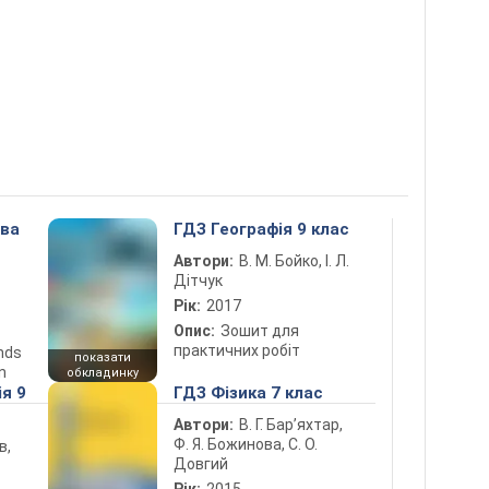
ова
ГДЗ Географія 9 клас
Автори:
В. М. Бойко, І. Л.
Дітчук
Рік:
2017
Опис:
Зошит для
практичних робіт
ends
показати
n
обкладинку
ія 9
ГДЗ Фізика 7 клас
Автори:
В. Г. Бар’яхтар,
Ф. Я. Божинова, С. О.
в,
Довгий