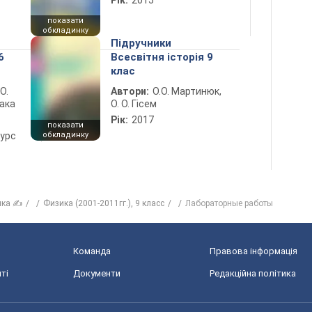
Рік:
2015
показати
обкладинку
Підручники
6
Всесвітня історія 9
клас
 О.
Автори:
О.О. Мартинюк,
лака
О. О. Гісем
Рік:
2017
показати
курс
обкладинку
ика ✍
Физика (2001-2011гг.), 9 класс
Лабораторные работы
Команда
Правова інформація
ті
Документи
Редакційна політика