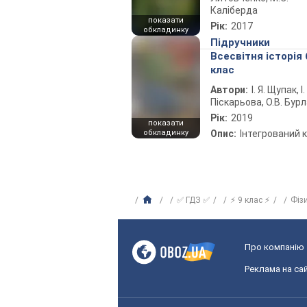
Каліберда
показати
Рік:
2017
обкладинку
Підручники
Всесвітня історія 
клас
Автори:
І. Я. Щупак, І.
Піскарьова, О.В. Бур
Рік:
2019
показати
обкладинку
Опис:
Інтегрований 
✅ ГДЗ ✅
⚡ 9 клас ⚡
Фіз
Про компанію
Реклама на сай