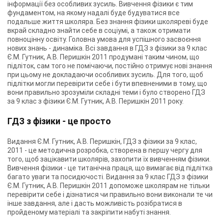
інформації без особливих зусиль. Вивчення фізики є тим
фундаментом, на якому надалі буде будуватися все
подальше життя школяра. Без знання фізики школяреві буде
вкрай складно знайти себе в соціумі, а також отримати
повноцінну освіту. Головна умова для успішного засвоєння
нових знань - динаміка. Всі завдання в ГДЗ з фізики за 9 клас
Є.М. Гутник, А.В. Перишкін 2011 продумані таким чином, що
підліток, сам того не помічаючи, постійно отримує нові знання
при цьому не докладаючи особливих зусиль. Для того, щоб
підлітки могли перевірити себе і бути впевненими в тому, що
вони правильно зрозуміли складні теми і було створено ГДЗ
за 9 клас з фізики Є.М. Гутник, А.В. Перишкін 2011 року.
ГДЗ з фізики - це просто
Видання Є.М. Гутник, А.В. Перишкін, ГДЗ з фізики за 9 клас,
2011 - це методична розробка, створена в першу чергу для
того, щоб зацікавити школярів, захопити їх вивченням фізики.
Вивчення фізики - це титанічна праця, що вимагає від підлітка
багато уваги та посидючості. Видання за 9 клас ГДЗ з фізики
Є.М. Гутник, А.В. Перишкін 2011 допоможе школярам не тільки
перевірити себе і дізнатися чи правильно вони виконали те чи
інше завдання, але і дасть можливість розібратися в
пройденому матеріалі та закріпити набуті знання.