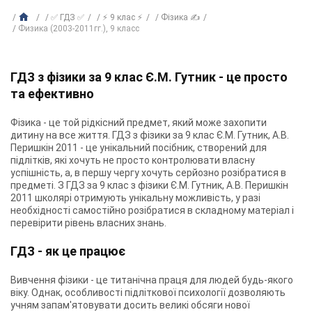
✅ ГДЗ ✅
⚡ 9 клас ⚡
Фізика ✍
Физика (2003-2011гг.), 9 класс
ГДЗ з фізики за 9 клас Є.М. Гутник - це просто
та ефективно
Фізика - це той рідкісний предмет, який може захопити
дитину на все життя. ГДЗ з фізики за 9 клас Є.М. Гутник, А.В.
Перишкін 2011 - це унікальний посібник, створений для
підлітків, які хочуть не просто контролювати власну
успішність, а, в першу чергу хочуть серйозно розібратися в
предметі. З ГДЗ за 9 клас з фізики Є.М. Гутник, А.В. Перишкін
2011 школярі отримують унікальну можливість, у разі
необхідності самостійно розібратися в складному матеріал і
перевірити рівень власних знань.
ГДЗ - як це працює
Вивчення фізики - це титанічна праця для людей будь-якого
віку. Однак, особливості підліткової психології дозволяють
учням запам'ятовувати досить великі обсяги нової