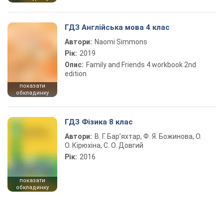
ГДЗ Англійська мова 4 клас
Автори:
Naomi Simmons
Рік:
2019
Опис:
Family and Friends 4 workbook 2nd
edition
показати
обкладинку
ГДЗ Фізика 8 клас
Автори:
В. Г. Бар’яхтар, Ф. Я. Божинова, О.
О. Кірюхіна, С. О. Довгий
Рік:
2016
показати
обкладинку