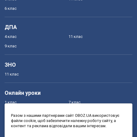
6 клас
ДПА
4 клас
11 клас
9 клас
ЗНО
11 клас
Онлайн уроки
1 клас
7 клас
2 клас
8 клас
Разом з нашими партнерами сайт OBOZ.UA використовує
файли cookie, щоб забезпечити належну роботу сайту, а
3 клас
9 клас
контент та реклама відповідали вашим інтересам.
4 клас
10 клас