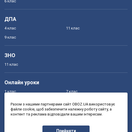
6 клас
ДПА
4 клас
11 клас
9 клас
ЗНО
11 клас
Онлайн уроки
1 клас
7 клас
2 клас
8 клас
Разом з нашими партнерами сайт OBOZ.UA використовує
файли cookie, щоб забезпечити належну роботу сайту, а
3 клас
9 клас
контент та реклама відповідали вашим інтересам.
4 клас
10 клас
5 клас
11 клас
Прийняти