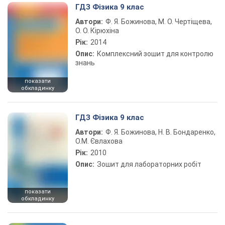
ГДЗ Фізика 9 клас
Автори:
Ф. Я. Божинова, М. О. Чертіщева,
О. О. Кірюхіна
Рік:
2014
Опис:
Комплексний зошит для контролю
знань
показати
обкладинку
ГДЗ Фізика 9 клас
Автори:
Ф. Я. Божинова, Н. В. Бондаренко,
О.М. Євлахова
Рік:
2010
Опис:
Зошит для лабораторних робіт
показати
обкладинку