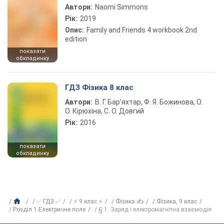
Автори:
Naomi Simmons
Рік:
2019
Опис:
Family and Friends 4 workbook 2nd
edition
показати
обкладинку
ГДЗ Фізика 8 клас
Автори:
В. Г. Бар’яхтар, Ф. Я. Божинова, О.
О. Кірюхіна, С. О. Довгий
Рік:
2016
показати
обкладинку
✅ ГДЗ ✅
⚡ 9 клас ⚡
Фізика ✍
Фізика, 9 клас
Розділ 1.Електричне поле
§ 1. Заряд і електромагнітна взаємодія