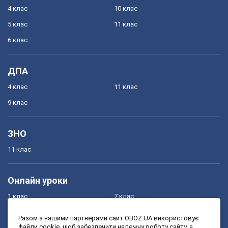
4 клас
10 клас
5 клас
11 клас
6 клас
ДПА
4 клас
11 клас
9 клас
ЗНО
11 клас
Онлайн уроки
1 клас
7 клас
2 клас
8 клас
Разом з нашими партнерами сайт OBOZ.UA використовує
файли cookie, щоб забезпечити належну роботу сайту, а
3 клас
9 клас