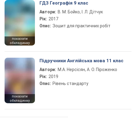
ГДЗ Географія 9 клас
Автори:
В. М. Бойко, І. Л. Дітчук
Рік:
2017
Опис:
Зошит для практичних робіт
показати
обкладинку
Підручники Англійська мова 11 клас
Автори:
М.А. Нерсісян, А. О. Піроженко
Рік:
2019
Опис:
Рівень стандарту
показати
обкладинку