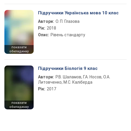
Підручники Українська мова 10 клас
Автори:
О. П. Глазова
Рік:
2018
Опис:
Рівень стандарту
показати
обкладинку
Підручники Біологія 9 клас
Автори:
Р.В. Шаламов, Г.А. Носов, О.А.
Литовченко, М.С. Каліберда
Рік:
2017
показати
обкладинку