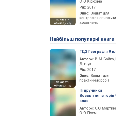
О. О. Кірюхіна
Рік:
2017
Опис:
Зошит для
контролю навчальни
показати
досягнень
обкладинку
Найбільш популярні книги
ГДЗ Географія 9 к
Автори:
В. М. Бойко, І
Дітчук
Рік:
2017
Опис:
Зошит для
практичних робіт
показати
обкладинку
Підручники
Всесвітня історія 
клас
Автори:
О.О. Мартин
О. О. Гісем