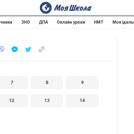
учники
ЗНО
ДПА
Онлайн уроки
НМТ
Моя їдаль
7
8
9
12
13
14