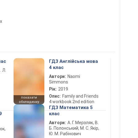
х
лас
ГДЗ Англійська мова
4 клас
. Л.
Автори:
Naomi
Simmons
Рік:
2019
Опис:
Family and Friends
показати
4 workbook 2nd edition
обкладинку
ГДЗ Математика 5
9
клас
Автори:
А. Г. Мерзляк, В.
Б. Полонський, М. С. Якір,
юк,
Ю. М. Рабінович