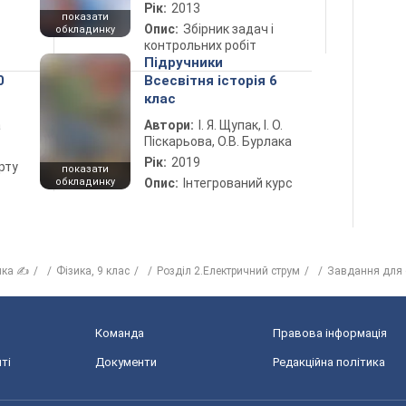
Рік:
2013
показати
Опис:
Збірник задач і
обкладинку
контрольних робіт
Підручники
0
Всесвітня історія 6
клас
а
Автори:
І. Я. Щупак, І. О.
Піскарьова, О.В. Бурлака
Рік:
2019
рту
показати
обкладинку
Опис:
Інтегрований курс
ика ✍
Фізика, 9 клас
Розділ 2.Електричний струм
Завдання для 
Команда
Правова інформація
ті
Документи
Редакційна політика