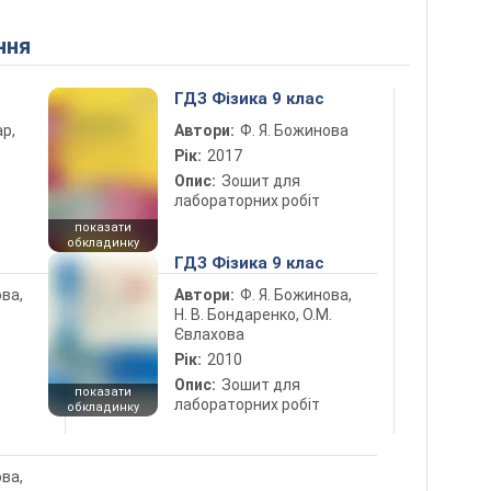
ння
ГДЗ Фізика 9 клас
ар,
Автори:
Ф. Я. Божинова
Рік:
2017
Опис:
Зошит для
лабораторних робіт
показати
обкладинку
ГДЗ Фізика 9 клас
ова,
Автори:
Ф. Я. Божинова,
Н. В. Бондаренко, О.М.
Євлахова
Рік:
2010
Опис:
Зошит для
показати
лабораторних робіт
обкладинку
ова,