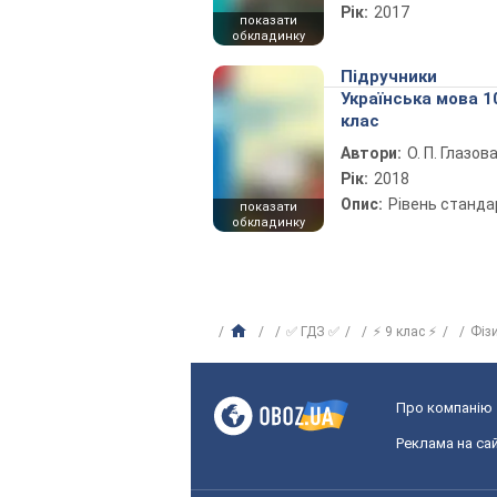
Рік:
2017
показати
обкладинку
Підручники
Українська мова 1
клас
Автори:
О. П. Глазов
Рік:
2018
Опис:
Рівень станда
показати
обкладинку
✅ ГДЗ ✅
⚡ 9 клас ⚡
Фіз
Про компанію
Реклама на сай