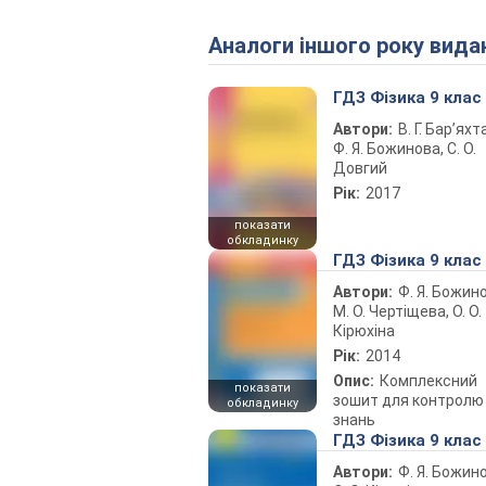
Аналоги іншого року вида
ГДЗ Фізика 9 клас
Автори:
В. Г. Бар’яхт
Ф. Я. Божинова, С. О.
Довгий
Рік:
2017
показати
обкладинку
ГДЗ Фізика 9 клас
Автори:
Ф. Я. Божин
М. О. Чертіщева, О. О.
Кірюхіна
Рік:
2014
Опис:
Комплексний
показати
зошит для контролю
обкладинку
знань
ГДЗ Фізика 9 клас
Автори:
Ф. Я. Божин