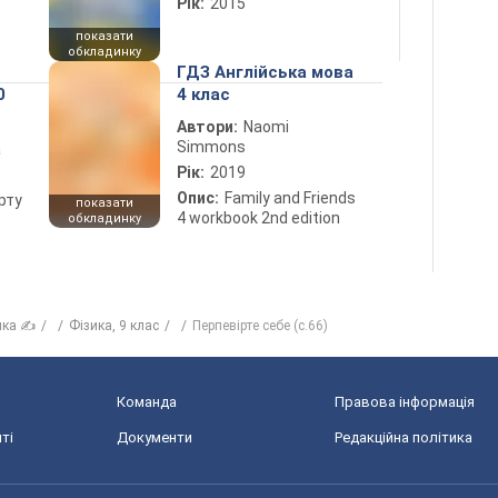
Рік:
2015
показати
обкладинку
ГДЗ Англійська мова
0
4 клас
Автори:
Naomi
Simmons
а
Рік:
2019
Опис:
Family and Friends
рту
показати
4 workbook 2nd edition
обкладинку
ика ✍
Фізика, 9 клас
Перпевірте себе (с.66)
Команда
Правова інформація
ті
Документи
Редакційна політика