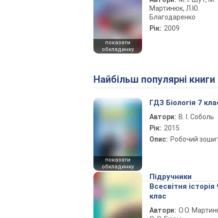
Мартинюк, Л.Ю.
Благодаренко
Рік:
2009
показати
обкладинку
Найбільш популярні книги
ГДЗ Біологія 7 кла
Автори:
В. І. Соболь
Рік:
2015
Опис:
Робочий зоши
показати
обкладинку
Підручники
Всесвітня історія 
клас
Автори:
О.О. Мартин