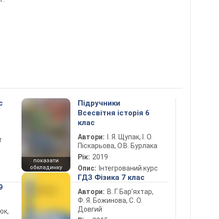
с
Підручники
Всесвітня історія 6
клас
Автори:
І. Я. Щупак, І. О.
т
Піскарьова, О.В. Бурлака
Рік:
2019
показати
обкладинку
Опис:
Інтегрований курс
ГДЗ Фізика 7 клас
9
Автори:
В. Г. Бар’яхтар,
Ф. Я. Божинова, С. О.
Довгий
юк,