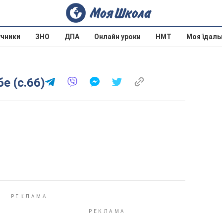
учники
ЗНО
ДПА
Онлайн уроки
НМТ
Моя їдаль
е (с.66)