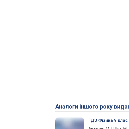
Аналоги іншого року вида
ГДЗ Фізика 9 клас
Автори:
М. І. Шут, М. 