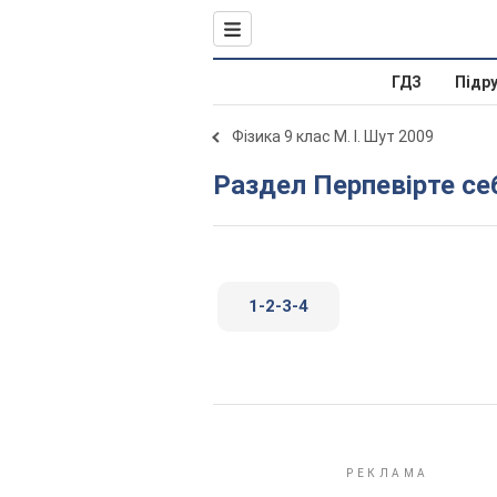
ГДЗ
Підр
Фізика 9 клас М. І. Шут 2009
Раздел Перпевірте себ
1-2-3-4