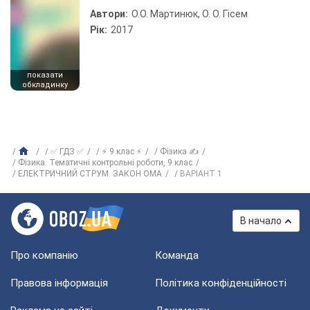
Автори:
О.О. Мартинюк, О. О. Гісем
Рік:
2017
показати
обкладинку
✅ ГДЗ ✅
⚡ 9 клас ⚡
Фізика ✍
Фізика. Тематичні контрольні роботи, 9 клас
ЕЛЕКТРИЧНИЙ СТРУМ. ЗАКОН ОМА
ВАРIАНТ 1
В начало
Про компанію
Команда
Правова інформація
Політика конфіденційності