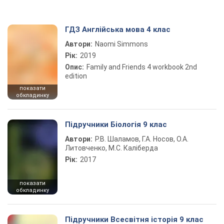
ГДЗ Англійська мова 4 клас
Автори:
Naomi Simmons
Рік:
2019
Опис:
Family and Friends 4 workbook 2nd
edition
показати
обкладинку
Підручники Біологія 9 клас
Автори:
Р.В. Шаламов, Г.А. Носов, О.А.
Литовченко, М.С. Каліберда
Рік:
2017
показати
обкладинку
Підручники Всесвітня історія 9 клас