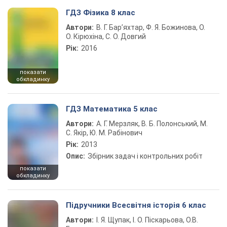
ГДЗ Фізика 8 клас
Автори:
В. Г. Бар’яхтар, Ф. Я. Божинова, О.
О. Кірюхіна, С. О. Довгий
Рік:
2016
показати
обкладинку
ГДЗ Математика 5 клас
Автори:
А. Г. Мерзляк, В. Б. Полонський, М.
С. Якір, Ю. М. Рабінович
Рік:
2013
Опис:
Збірник задач і контрольних робіт
показати
обкладинку
Підручники Всесвітня історія 6 клас
Автори:
І. Я. Щупак, І. О. Піскарьова, О.В.