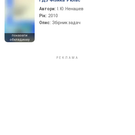
ГДЗ Фізика 9 клас
Автори:
І. Ю. Ненашев
Рік:
2010
Опис:
Збірник задач
показати
обкладинку