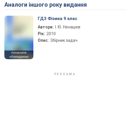
Аналоги іншого року видання
Play Video
ГДЗ Фізика 9 клас
Автори:
І. Ю. Ненашев
Рік:
2010
Опис:
Збірник задач
показати
обкладинку