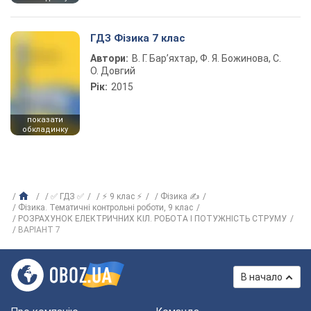
ГДЗ Фізика 7 клас
Автори:
В. Г. Бар’яхтар, Ф. Я. Божинова, С.
О. Довгий
Рік:
2015
показати
обкладинку
✅ ГДЗ ✅
⚡ 9 клас ⚡
Фізика ✍
Фізика. Тематичні контрольні роботи, 9 клас
РОЗРАХУНОК ЕЛЕКТРИЧНИХ КIЛ. РОБОТА I ПОТУЖНIСТЬ СТРУМУ
ВАРIАНТ 7
В начало