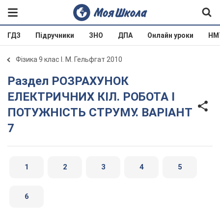
ГДЗ
Підручники
ЗНО
ДПА
Онлайн уроки
НМ
Фізика 9 клас І. М. Гельфгат 2010
Раздел РОЗРАХУНОК
ЕЛЕКТРИЧНИХ КIЛ. РОБОТА I
ПОТУЖНIСТЬ СТРУМУ. ВАРIАНТ
7
1
2
3
4
5
6