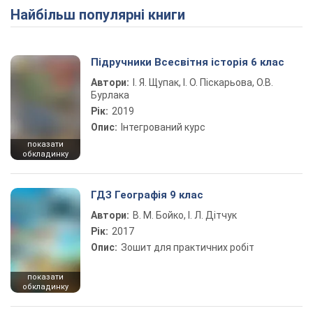
Найбільш популярні книги
Підручники Всесвітня історія 6 клас
Автори:
І. Я. Щупак, І. О. Піскарьова, О.В.
Бурлака
Рік:
2019
Опис:
Інтегрований курс
показати
обкладинку
ГДЗ Географія 9 клас
Автори:
В. М. Бойко, І. Л. Дітчук
Рік:
2017
Опис:
Зошит для практичних робіт
показати
обкладинку