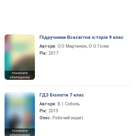
Підручники Всесвітня історія 9 клас
Автори:
О.О. Мартинюк, О. О. Гісем
Рік:
2017
показати
обкладинку
ГДЗ Біологія 7 клас
Автори:
В. І. Соболь
Рік:
2015
Опис:
Робочий зошит
показати
обкладинку