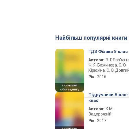
Найбільш популярні книги
ГДЗ Фізика 8 клас
Автори:
В. Г. Бар’яхт
Ф. Я. Божинова, О. О.
Кірюхіна, С. О. Довги
Рік:
2016
показати
обкладинку
Підручники Біолог
клас
Автори:
К.М.
Задорожній
Рік:
2017
показати