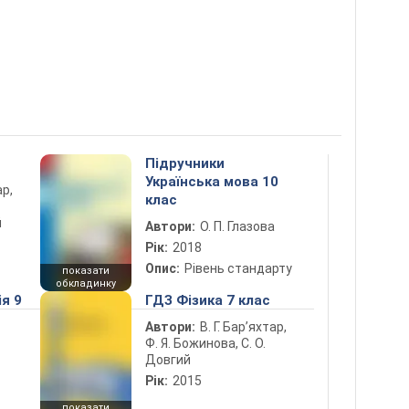
Підручники
Українська мова 10
ар,
клас
й
Автори:
О. П. Глазова
Рік:
2018
Опис:
Рівень стандарту
показати
обкладинку
ія 9
ГДЗ Фізика 7 клас
Автори:
В. Г. Бар’яхтар,
Ф. Я. Божинова, С. О.
Довгий
Рік:
2015
показати