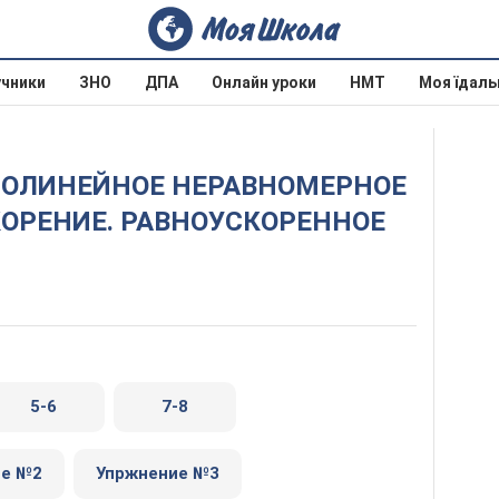
учники
ЗНО
ДПА
Онлайн уроки
НМТ
Моя їдаль
СКОРЕНИЕ. РАВНОУСКОРЕННОЕ
5-6
7-8
ие №2
Упржнение №3