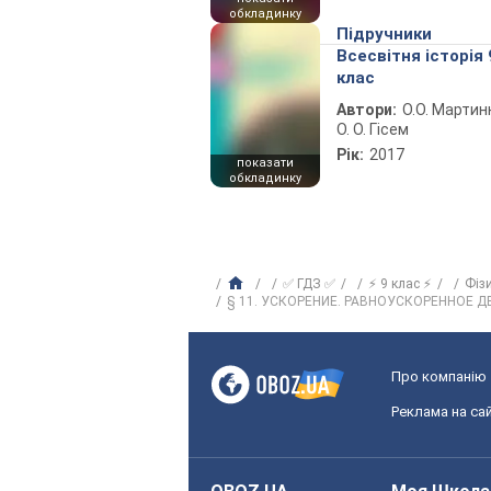
обкладинку
Підручники
Всесвітня історія 
клас
Автори:
О.О. Мартин
О. О. Гісем
Рік:
2017
показати
обкладинку
✅ ГДЗ ✅
⚡ 9 клас ⚡
Фіз
§ 11. УСКОРЕНИЕ. РАВНОУСКОРЕННОЕ 
Про компанію
Реклама на сай