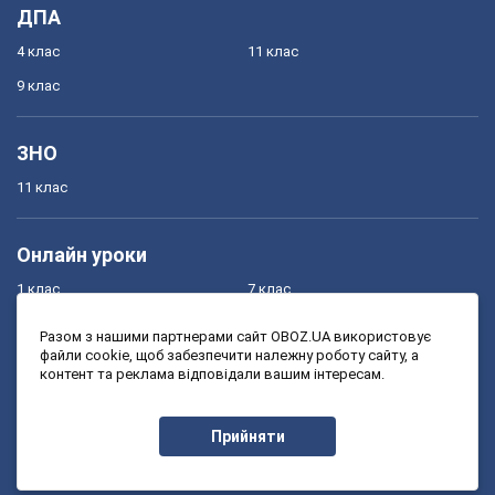
ДПА
4 клас
11 клас
9 клас
ЗНО
11 клас
Онлайн уроки
1 клас
7 клас
2 клас
8 клас
Разом з нашими партнерами сайт OBOZ.UA використовує
файли cookie, щоб забезпечити належну роботу сайту, а
3 клас
9 клас
контент та реклама відповідали вашим інтересам.
4 клас
10 клас
5 клас
11 клас
Прийняти
6 клас