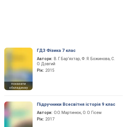
ГДЗ Фізика 7 клас
Автори:
В. Г. Бар’яхтар, Ф. Я. Божинова, С.
О. Довгий
Рік:
2015
показати
обкладинку
Підручники Всесвітня історія 9 клас
Автори:
О.О. Мартинюк, О. О. Гісем
Рік:
2017