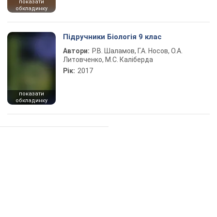
показати
обкладинку
Підручники Біологія 9 клас
Автори:
Р.В. Шаламов, Г.А. Носов, О.А.
Литовченко, М.С. Каліберда
Рік:
2017
показати
обкладинку