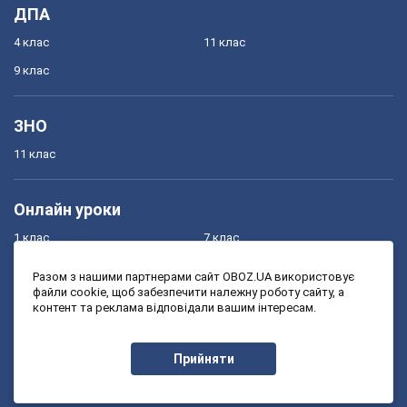
ДПА
4 клас
11 клас
9 клас
ЗНО
11 клас
Онлайн уроки
1 клас
7 клас
2 клас
8 клас
Разом з нашими партнерами сайт OBOZ.UA використовує
файли cookie, щоб забезпечити належну роботу сайту, а
3 клас
9 клас
контент та реклама відповідали вашим інтересам.
4 клас
10 клас
5 клас
11 клас
Прийняти
6 клас