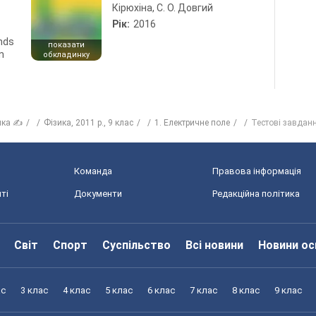
Кірюхіна, С. О. Довгий
Рік:
2016
ends
показати
n
обкладинку
ика ✍
Фізика, 2011 р., 9 клас
1. Електричне поле
Тестові завдан
Команда
Правова інформація
ті
Документи
Редакційна політика
Світ
Спорт
Суспільство
Всі новини
Новини ос
ас
3 клас
4 клас
5 клас
6 клас
7 клас
8 клас
9 клас