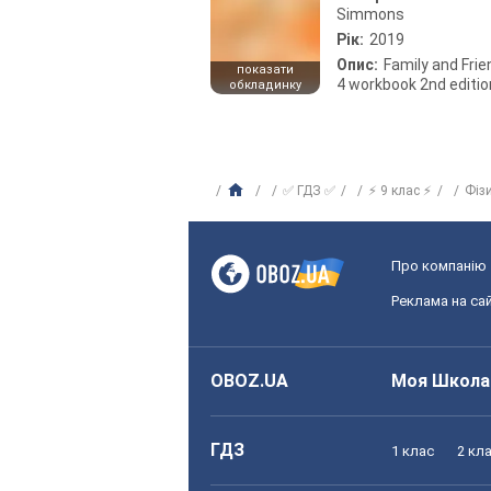
Simmons
Рік:
2019
Опис:
Family and Fri
показати
4 workbook 2nd editio
обкладинку
✅ ГДЗ ✅
⚡ 9 клас ⚡
Фіз
Про компанію
Реклама на сай
OBOZ.UA
Моя Школа
ГДЗ
1 клас
2 кл