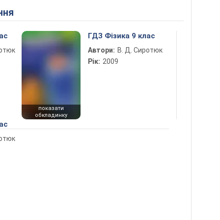
ння
ас
ГДЗ Фізика 9 клас
ротюк
Автори:
В. Д. Сиротюк
Рік:
2009
показати
обкладинку
ас
ротюк