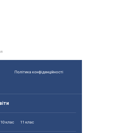
ня
Політика конфіденційності
віти
10 клас
11 клас