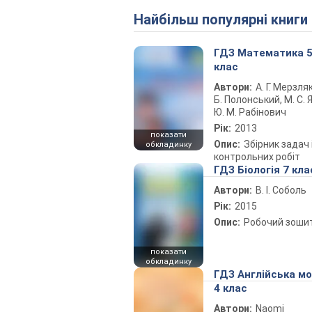
Найбільш популярні книги
ГДЗ Математика 
клас
Автори:
А. Г. Мерзляк
Б. Полонський, М. С. Я
Ю. М. Рабінович
Рік:
2013
показати
Опис:
Збірник задач 
обкладинку
контрольних робіт
ГДЗ Біологія 7 кла
Автори:
В. І. Соболь
Рік:
2015
Опис:
Робочий зоши
показати
обкладинку
ГДЗ Англійська м
4 клас
Автори:
Naomi