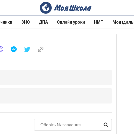
учники
ЗНО
ДПА
Онлайн уроки
НМТ
Моя їдаль