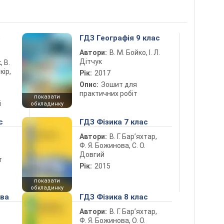
5
ГДЗ Географія 9 клас
Автори:
В. М. Бойко, І. Л.
Дітчук
, В.
кір,
Рік:
2017
Опис:
Зошит для
практичних робіт
показати
і
обкладинку
с
ГДЗ Фізика 7 клас
Автори:
В. Г. Бар’яхтар,
Ф. Я. Божинова, С. О.
Довгий
т
Рік:
2015
показати
обкладинку
ова
ГДЗ Фізика 8 клас
Автори:
В. Г. Бар’яхтар,
Ф. Я. Божинова, О. О.