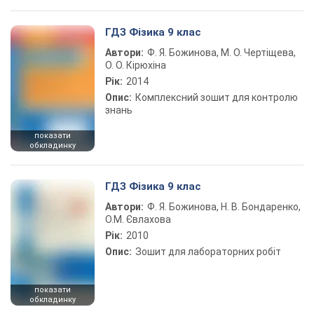
ГДЗ Фізика 9 клас
Автори:
Ф. Я. Божинова, М. О. Чертіщева,
О. О. Кірюхіна
Рік:
2014
Опис:
Комплексний зошит для контролю
знань
показати
обкладинку
ГДЗ Фізика 9 клас
Автори:
Ф. Я. Божинова, Н. В. Бондаренко,
О.М. Євлахова
Рік:
2010
Опис:
Зошит для лабораторних робіт
показати
обкладинку