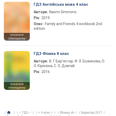
ГДЗ Англійська мова 4 клас
Автори:
Naomi Simmons
Рік:
2019
Опис:
Family and Friends 4 workbook 2nd
edition
показати
обкладинку
ГДЗ Фізика 8 клас
Автори:
В. Г. Бар’яхтар, Ф. Я. Божинова, О.
О. Кірюхіна, С. О. Довгий
Рік:
2016
показати
обкладинку
✅ ГДЗ ✅
⚡ 9 клас ⚡
Фізика ✍
Баряхтяр 2017