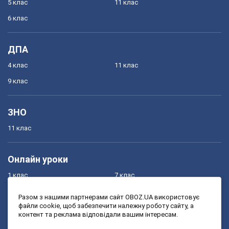
5 клас
11 клас
6 клас
ДПА
4 клас
11 клас
9 клас
ЗНО
11 клас
Онлайн уроки
1 клас
7 клас
2 клас
8 клас
Разом з нашими партнерами сайт OBOZ.UA використовує
файли cookie, щоб забезпечити належну роботу сайту, а
3 клас
9 клас
контент та реклама відповідали вашим інтересам.
4 клас
10 клас