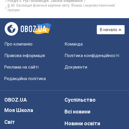
Розділ 5. Рух і взаємодія. Закони збереження
§ 40. Еволюція фізичної картини світу. Фізика і науково-технічний
прогрес
В начало
Про компанію
Команда
Правова інформація
Політика конфіденційності
Реклама на сайті
Документи
Редакційна політика
OBOZ.UA
Суспільство
Моя Школа
Всі новини
Світ
Новини освіти