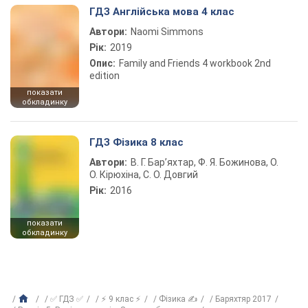
ГДЗ Англійська мова 4 клас
Автори:
Naomi Simmons
Рік:
2019
Опис:
Family and Friends 4 workbook 2nd
edition
показати
обкладинку
ГДЗ Фізика 8 клас
Автори:
В. Г. Бар’яхтар, Ф. Я. Божинова, О.
О. Кірюхіна, С. О. Довгий
Рік:
2016
показати
обкладинку
✅ ГДЗ ✅
⚡ 9 клас ⚡
Фізика ✍
Баряхтяр 2017