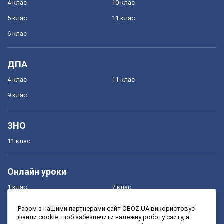
4 клас
10 клас
5 клас
11 клас
6 клас
ДПА
4 клас
11 клас
9 клас
ЗНО
11 клас
Онлайн уроки
1 клас
7 клас
2 клас
8 клас
Разом з нашими партнерами сайт OBOZ.UA використовує
файли cookie, щоб забезпечити належну роботу сайту, а
3 клас
9 клас