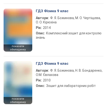
ГДЗ Фізика 9 клас
Автори:
Ф. Я. Божинова, М. О. Чертіщева,
О. О. Кірюхіна
Рік:
2014
Опис:
Комплексний зошит для контролю
знань
показати
обкладинку
ГДЗ Фізика 9 клас
Автори:
Ф. Я. Божинова, Н. В. Бондаренко,
О.М. Євлахова
Рік:
2010
Опис:
Зошит для лабораторних робіт
показати
обкладинку