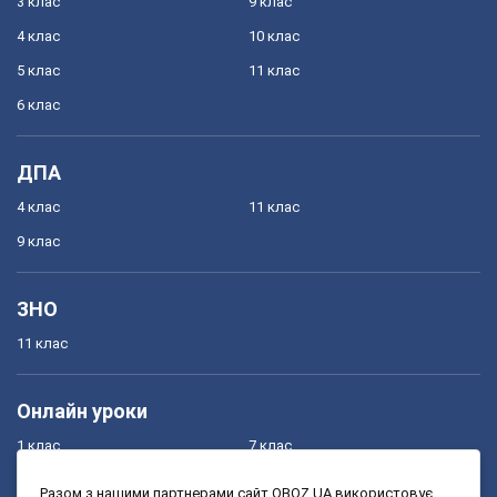
3 клас
9 клас
4 клас
10 клас
5 клас
11 клас
6 клас
ДПА
4 клас
11 клас
9 клас
ЗНО
11 клас
Онлайн уроки
1 клас
7 клас
2 клас
8 клас
Разом з нашими партнерами сайт OBOZ.UA використовує