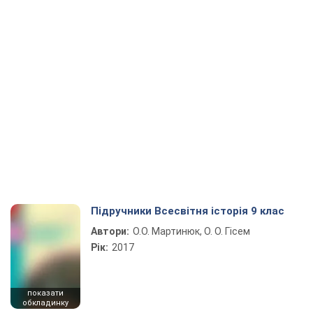
Підручники Всесвітня історія 9 клас
Автори:
О.О. Мартинюк, О. О. Гісем
Рік:
2017
показати
обкладинку