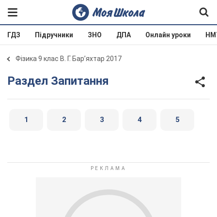
ГДЗ
Підручники
ЗНО
ДПА
Онлайн уроки
НМ
Фізика 9 клас В. Г. Бар’яхтар 2017
Раздел Запитання
1
2
3
4
5