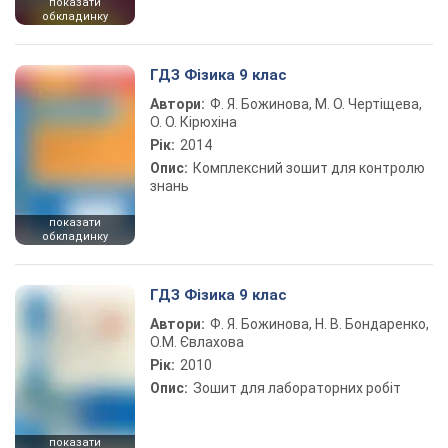
показати
обкладинку
ГДЗ Фізика 9 клас
Автори:
Ф. Я. Божинова, М. О. Чертіщева,
О. О. Кірюхіна
Рік:
2014
Опис:
Комплексний зошит для контролю
знань
показати
обкладинку
ГДЗ Фізика 9 клас
Автори:
Ф. Я. Божинова, Н. В. Бондаренко,
О.М. Євлахова
Рік:
2010
Опис:
Зошит для лабораторних робіт
показати