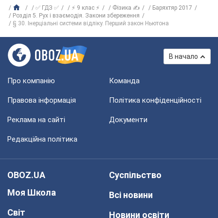
✅ ГДЗ ✅
⚡ 9 клас ⚡
Фізика ✍
Баряхтяр 2017
Розділ 5. Рух і взаємодія. Закони збереження
§ 30. Інерціальні системи відліку. Перший закон Ньютона
В начало
Про компанію
Команда
Правова інформація
Політика конфіденційності
Реклама на сайті
Документи
Редакційна політика
OBOZ.UA
Суспільство
Моя Школа
Всі новини
Світ
Новини освіти