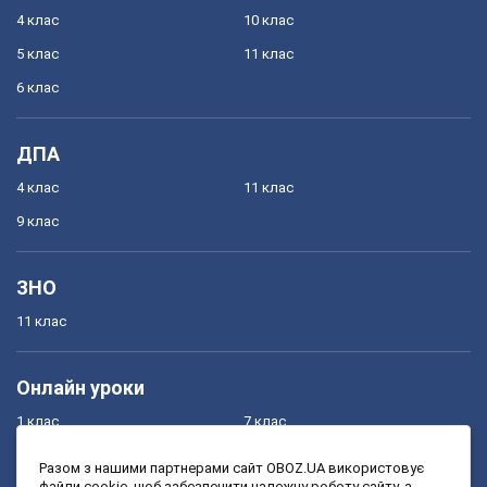
4 клас
10 клас
5 клас
11 клас
6 клас
ДПА
4 клас
11 клас
9 клас
ЗНО
11 клас
Онлайн уроки
1 клас
7 клас
2 клас
8 клас
Разом з нашими партнерами сайт OBOZ.UA використовує
файли cookie, щоб забезпечити належну роботу сайту, а