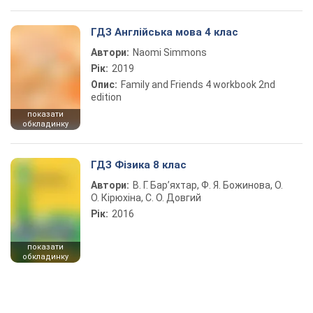
ГДЗ Англійська мова 4 клас
Автори:
Naomi Simmons
Рік:
2019
Опис:
Family and Friends 4 workbook 2nd
edition
показати
обкладинку
ГДЗ Фізика 8 клас
Автори:
В. Г. Бар’яхтар, Ф. Я. Божинова, О.
О. Кірюхіна, С. О. Довгий
Рік:
2016
показати
обкладинку