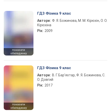
Play Video
ГДЗ Фізика 9 клас
Автори:
Ф. Я. Божинова, М. М. Кірюхін, О. О.
Кірюхіна
Рік:
2009
показати
обкладинку
ГДЗ Фізика 9 клас
Автори:
В. Г. Бар’яхтар, Ф. Я. Божинова, С.
О. Довгий
Рік:
2017
показати
обкладинку