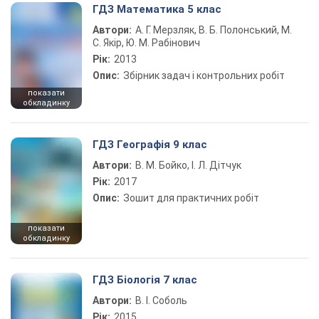
ГДЗ Математика 5 клас
Автори:
А. Г. Мерзляк, В. Б. Полонський, М.
С. Якір, Ю. М. Рабінович
Рік:
2013
Опис:
Збірник задач і контрольних робіт
показати
обкладинку
ГДЗ Географія 9 клас
Автори:
В. М. Бойко, І. Л. Дітчук
Рік:
2017
Опис:
Зошит для практичних робіт
показати
обкладинку
ГДЗ Біологія 7 клас
Автори:
В. І. Соболь
Рік:
2015