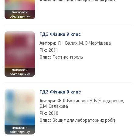
показати
обкладинку
ГДЗ Фізика 9 клас
Автори:
Л. І. Вялих, М. О. Чертіщева
Рік:
2011
Опис:
Тест-контроль
показати
обкладинку
ГДЗ Фізика 9 клас
Автори:
Ф. Я. Божинова, Н. В. Бондаренко,
О.М. Євлахова
Рік:
2010
Опис:
Зошит для лабораторних робіт
показати
обкладинку