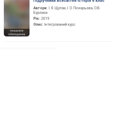
Підручники Всесвітня історія 6 клас
Автори:
І. Я. Щупак, І. О. Піскарьова, О.В.
Бурлака
Рік:
2019
Опис:
Інтегрований курс
показати
обкладинку