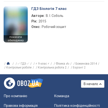
ГДЗ Біологія 7 клас
Автори:
В. І. Соболь
Рік:
2015
Опис:
Робочий зошит
показати
обкладинку
✅ ГДЗ ✅
⚡ 9 клас ⚡
Фізика ✍
Божинова 2014
Контрольні роботи
Контрольна робота 2
Варіант 2
В начало
Про компанію
Команда
Правова інформація
Політика конфіденційності