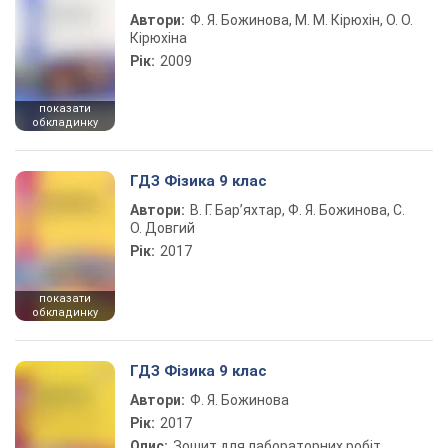
Автори:
Ф. Я. Божинова, М. М. Кірюхін, О. О.
Кірюхіна
Рік:
2009
показати
обкладинку
ГДЗ Фізика 9 клас
Автори:
В. Г. Бар’яхтар, Ф. Я. Божинова, С.
О. Довгий
Рік:
2017
показати
обкладинку
ГДЗ Фізика 9 клас
Автори:
Ф. Я. Божинова
Рік:
2017
Опис:
Зошит для лабораторних робіт