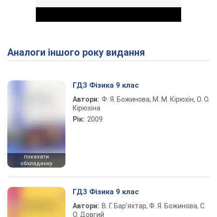
Аналоги іншого року видання
Play Video
ГДЗ Фізика 9 клас
Автори:
Ф. Я. Божинова, М. М. Кірюхін, О. О.
Кірюхіна
Рік:
2009
показати
обкладинку
ГДЗ Фізика 9 клас
Автори:
В. Г. Бар’яхтар, Ф. Я. Божинова, С.
О. Довгий