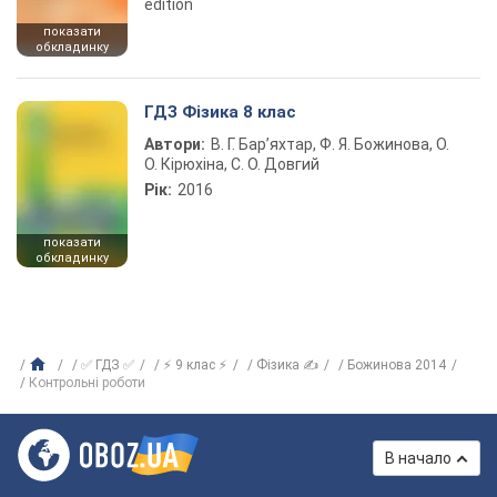
edition
показати
обкладинку
ГДЗ Фізика 8 клас
Автори:
В. Г. Бар’яхтар, Ф. Я. Божинова, О.
О. Кірюхіна, С. О. Довгий
Рік:
2016
показати
обкладинку
✅ ГДЗ ✅
⚡ 9 клас ⚡
Фізика ✍
Божинова 2014
Контрольні роботи
В начало