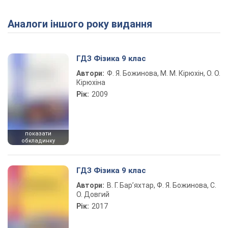
Аналоги іншого року видання
Play Video
ГДЗ Фізика 9 клас
Автори:
Ф. Я. Божинова, М. М. Кірюхін, О. О.
Кірюхіна
Рік:
2009
показати
обкладинку
ГДЗ Фізика 9 клас
Автори:
В. Г. Бар’яхтар, Ф. Я. Божинова, С.
О. Довгий
Рік:
2017