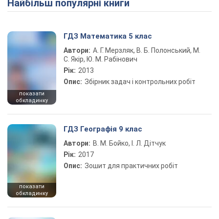
Найбільш популярні книги
ГДЗ Математика 5 клас
Автори:
А. Г. Мерзляк, В. Б. Полонський, М.
С. Якір, Ю. М. Рабінович
Рік:
2013
Опис:
Збірник задач і контрольних робіт
показати
обкладинку
ГДЗ Географія 9 клас
Автори:
В. М. Бойко, І. Л. Дітчук
Рік:
2017
Опис:
Зошит для практичних робіт
показати
обкладинку