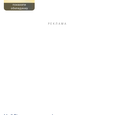
показати
обкладинку