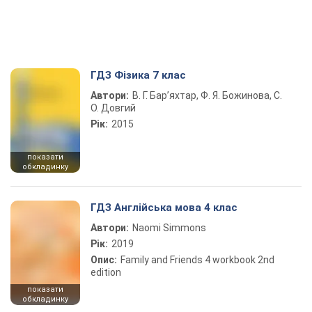
ГДЗ Фізика 7 клас
Автори:
В. Г. Бар’яхтар, Ф. Я. Божинова, С.
О. Довгий
Рік:
2015
показати
обкладинку
ГДЗ Англійська мова 4 клас
Автори:
Naomi Simmons
Рік:
2019
Опис:
Family and Friends 4 workbook 2nd
edition
показати
обкладинку