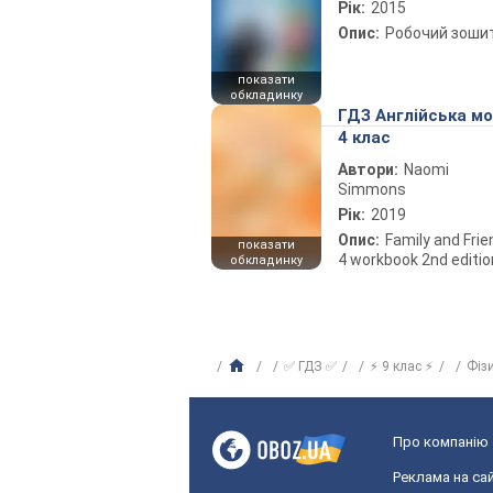
Рік:
2015
Опис:
Робочий зоши
показати
обкладинку
ГДЗ Англійська м
4 клас
Автори:
Naomi
Simmons
Рік:
2019
Опис:
Family and Fri
показати
4 workbook 2nd editio
обкладинку
✅ ГДЗ ✅
⚡ 9 клас ⚡
Фіз
Про компанію
Реклама на сай