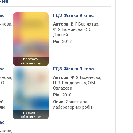
ння
ас
ГДЗ Фізика 9 клас
жинова,
Автори:
В. Г. Бар’яхтар,
Ф. Я. Божинова, С. О.
Довгий
Рік:
2017
показати
обкладинку
ас
ГДЗ Фізика 9 клас
жинова,
Автори:
Ф. Я. Божинова,
 О.
Н. В. Бондаренко, О.М.
Євлахова
Рік:
2010
ий
Опис:
Зошит для
олю
лабораторних робіт
показати
обкладинку
ас
жинова,