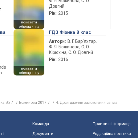
Ф. Я. Божинова, С. О.
Довгий
т
Рік:
2015
показати
обкладинку
ова
ГДЗ Фізика 8 клас
Автори:
В. Г. Бар’яхтар,
Ф. Я. Божинова, О. О.
Кірюхіна, С. О. Довгий
Рік:
2016
ends
показати
n
обкладинку
ика ✍
Божинова 2017
4. Дослідження заломлення світла
Команда
Правова інформація
ті
Документи
Редакційна політика