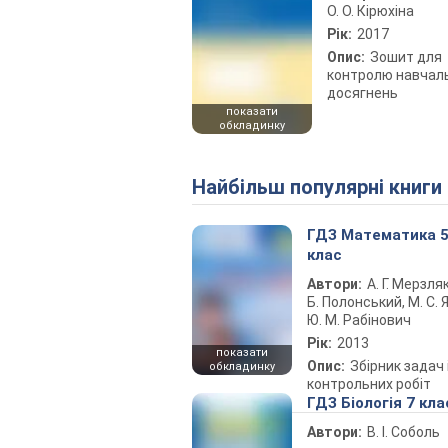
О. О. Кірюхіна
Рік:
2017
Опис:
Зошит для
контролю навчал
досягнень
показати
обкладинку
Найбільш популярні книги
ГДЗ Математика 
клас
Автори:
А. Г. Мерзляк
Б. Полонський, М. С. Я
Ю. М. Рабінович
Рік:
2013
показати
Опис:
Збірник задач 
обкладинку
контрольних робіт
ГДЗ Біологія 7 кла
Автори:
В. І. Соболь