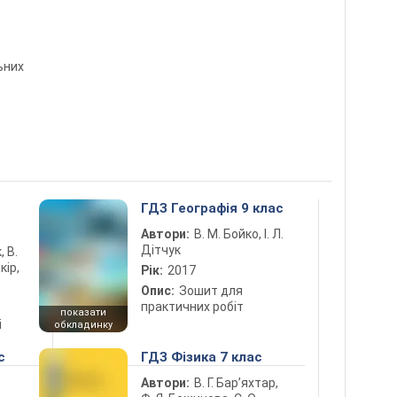
ьних
5
ГДЗ Географія 9 клас
Автори:
В. М. Бойко, І. Л.
Дітчук
, В.
кір,
Рік:
2017
Опис:
Зошит для
практичних робіт
показати
і
обкладинку
с
ГДЗ Фізика 7 клас
Автори:
В. Г. Бар’яхтар,