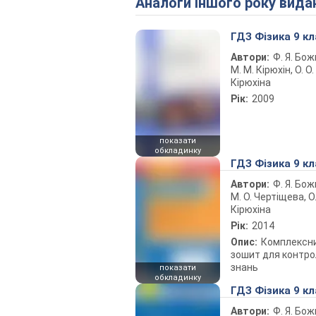
Аналоги іншого року вида
ГДЗ Фізика 9 кл
Автори:
Ф. Я. Бо
М. М. Кірюхін, О. О.
Кірюхіна
Рік:
2009
показати
обкладинку
ГДЗ Фізика 9 кл
Автори:
Ф. Я. Бо
М. О. Чертіщева, О.
Кірюхіна
Рік:
2014
Опис:
Комплексн
зошит для контр
знань
показати
обкладинку
ГДЗ Фізика 9 кл
Автори:
Ф. Я. Бо