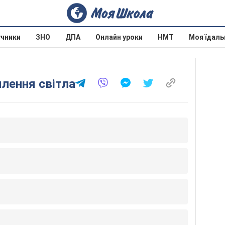
учники
ЗНО
ДПА
Онлайн уроки
НМТ
Моя їдаль
млення світла