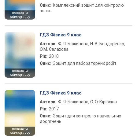
Опис:
Комплексний зошит для контролю
знань
показати
обкладинку
ГДЗ Фізика 9 клас
Автори:
Ф. Я. Божинова, Н. В. Бондаренко,
О.М. Євлахова
Рік:
2010
Опис:
Зошит для лабораторних робіт
показати
обкладинку
ГДЗ Фізика 9 клас
Автори:
Ф. Я. Божинова, О. О. Кірюхіна
Рік:
2017
Опис:
Зошит для контролю навчальних
досягнень
показати
обкладинку