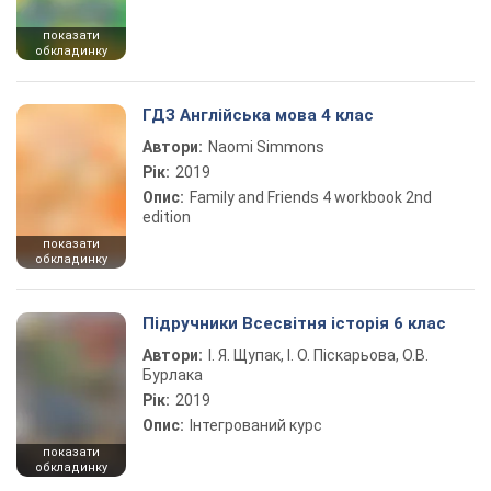
показати
обкладинку
ГДЗ Англійська мова 4 клас
Автори:
Naomi Simmons
Рік:
2019
Опис:
Family and Friends 4 workbook 2nd
edition
показати
обкладинку
Підручники Всесвітня історія 6 клас
Автори:
І. Я. Щупак, І. О. Піскарьова, О.В.
Бурлака
Рік:
2019
Опис:
Інтегрований курс
показати
обкладинку