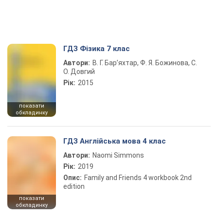
ГДЗ Фізика 7 клас
Автори:
В. Г. Бар’яхтар, Ф. Я. Божинова, С.
О. Довгий
Рік:
2015
показати
обкладинку
ГДЗ Англійська мова 4 клас
Автори:
Naomi Simmons
Рік:
2019
Опис:
Family and Friends 4 workbook 2nd
edition
показати
обкладинку