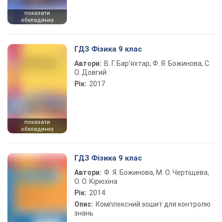
показати
обкладинку
ГДЗ Фізика 9 клас
Автори:
В. Г. Бар’яхтар, Ф. Я. Божинова, С.
О. Довгий
Рік:
2017
показати
обкладинку
ГДЗ Фізика 9 клас
Автори:
Ф. Я. Божинова, М. О. Чертіщева,
О. О. Кірюхіна
Рік:
2014
Опис:
Комплексний зошит для контролю
знань