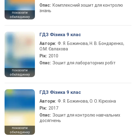
Опис:
Комплексний зошит для контролю
знань
показати
обкладинку
ГДЗ Фізика 9 клас
Автори:
Ф. Я. Божинова, Н. В. Бондаренко,
О.М. Євлахова
Рік:
2010
Опис:
Зошит для лабораторних робіт
показати
обкладинку
ГДЗ Фізика 9 клас
Автори:
Ф. Я. Божинова, О. О. Кірюхіна
Рік:
2017
Опис:
Зошит для контролю навчальних
досягнень
показати
обкладинку