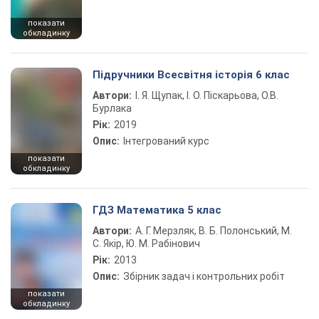
показати
обкладинку
Підручники Всесвітня історія 6 клас
Автори:
І. Я. Щупак, І. О. Піскарьова, О.В.
Бурлака
Рік:
2019
Опис:
Інтегрований курс
показати
обкладинку
ГДЗ Математика 5 клас
Автори:
А. Г. Мерзляк, В. Б. Полонський, М.
С. Якір, Ю. М. Рабінович
Рік:
2013
Опис:
Збірник задач і контрольних робіт
показати
обкладинку