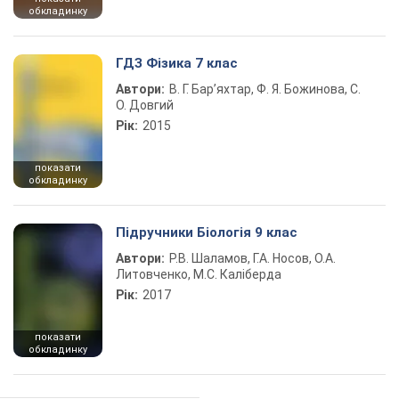
обкладинку
ГДЗ Фізика 7 клас
Автори:
В. Г. Бар’яхтар, Ф. Я. Божинова, С.
О. Довгий
Рік:
2015
показати
обкладинку
Підручники Біологія 9 клас
Автори:
Р.В. Шаламов, Г.А. Носов, О.А.
Литовченко, М.С. Каліберда
Рік:
2017
показати
обкладинку