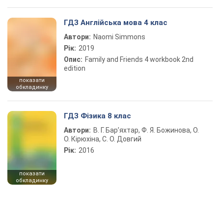
ГДЗ Англійська мова 4 клас
Автори:
Naomi Simmons
Рік:
2019
Опис:
Family and Friends 4 workbook 2nd
edition
показати
обкладинку
ГДЗ Фізика 8 клас
Автори:
В. Г. Бар’яхтар, Ф. Я. Божинова, О.
О. Кірюхіна, С. О. Довгий
Рік:
2016
показати
обкладинку