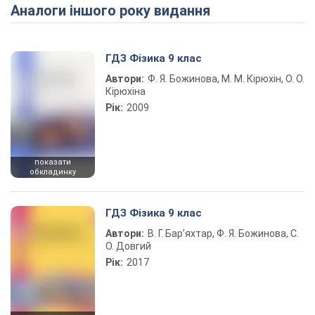
Аналоги іншого року видання
Play Video
ГДЗ Фізика 9 клас
Автори:
Ф. Я. Божинова, М. М. Кірюхін, О. О.
Кірюхіна
Рік:
2009
показати
обкладинку
ГДЗ Фізика 9 клас
Автори:
В. Г. Бар’яхтар, Ф. Я. Божинова, С.
О. Довгий
Рік:
2017