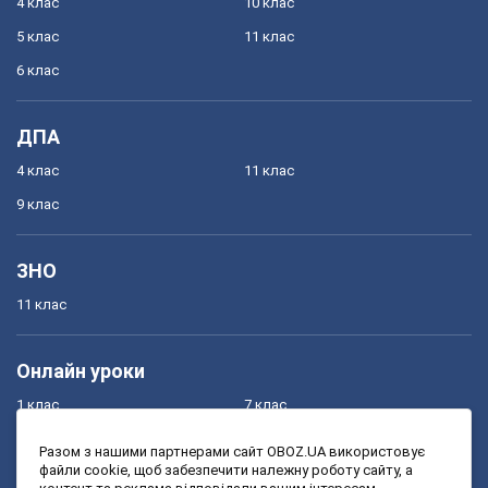
4 клас
10 клас
5 клас
11 клас
6 клас
ДПА
4 клас
11 клас
9 клас
ЗНО
11 клас
Онлайн уроки
1 клас
7 клас
2 клас
8 клас
Разом з нашими партнерами сайт OBOZ.UA використовує
файли cookie, щоб забезпечити належну роботу сайту, а
3 клас
9 клас