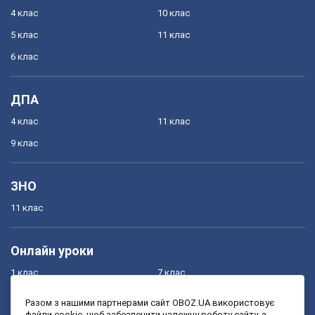
4 клас
10 клас
5 клас
11 клас
6 клас
ДПА
4 клас
11 клас
9 клас
ЗНО
11 клас
Онлайн уроки
1 клас
7 клас
2 клас
8 клас
Разом з нашими партнерами сайт OBOZ.UA використовує
файли cookie, щоб забезпечити належну роботу сайту, а