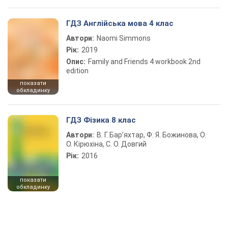
ГДЗ Англійська мова 4 клас
Автори:
Naomi Simmons
Рік:
2019
Опис:
Family and Friends 4 workbook 2nd
edition
показати
обкладинку
ГДЗ Фізика 8 клас
Автори:
В. Г. Бар’яхтар, Ф. Я. Божинова, О.
О. Кірюхіна, С. О. Довгий
Рік:
2016
показати
обкладинку