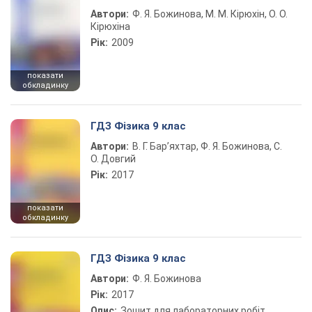
Автори:
Ф. Я. Божинова, М. М. Кірюхін, О. О.
Кірюхіна
Рік:
2009
показати
обкладинку
ГДЗ Фізика 9 клас
Автори:
В. Г. Бар’яхтар, Ф. Я. Божинова, С.
О. Довгий
Рік:
2017
показати
обкладинку
ГДЗ Фізика 9 клас
Автори:
Ф. Я. Божинова
Рік:
2017
Опис:
Зошит для лабораторних робіт