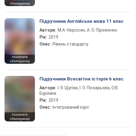
обкладинку
Підручники Англійська мова 11 клас
Автори:
М.А. Нерсісян, А. О. Піроженко
Рік:
2019
Опис:
Рівень стандарту
показати
обкладинку
Підручники Всесвітня історія 6 клас
Автори:
І. Я. Щупак, І. О. Піскарьова, О.В.
Бурлака
Рік:
2019
Опис:
Інтегрований курс
показати
обкладинку