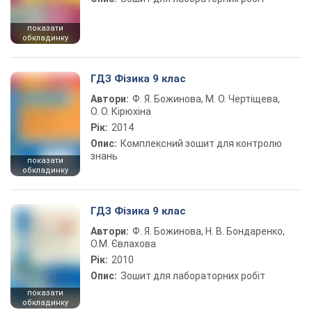
показати
обкладинку
ГДЗ Фізика 9 клас
Автори:
Ф. Я. Божинова, М. О. Чертіщева,
О. О. Кірюхіна
Рік:
2014
Опис:
Комплексний зошит для контролю
знань
показати
обкладинку
ГДЗ Фізика 9 клас
Автори:
Ф. Я. Божинова, Н. В. Бондаренко,
О.М. Євлахова
Рік:
2010
Опис:
Зошит для лабораторних робіт
показати
обкладинку