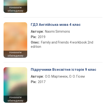
показати
обкладинку
ГДЗ Англійська мова 4 клас
Автори:
Naomi Simmons
Рік:
2019
Опис:
Family and Friends 4 workbook 2nd
edition
показати
обкладинку
Підручники Всесвітня історія 9 клас
Автори:
О.О. Мартинюк, О. О. Гісем
Рік:
2017
показати
обкладинку