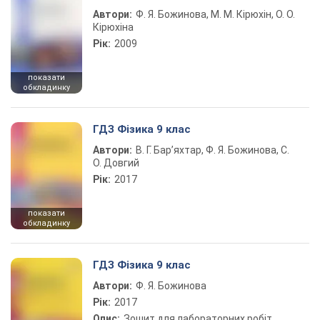
Автори:
Ф. Я. Божинова, М. М. Кірюхін, О. О.
Кірюхіна
Рік:
2009
показати
обкладинку
ГДЗ Фізика 9 клас
Автори:
В. Г. Бар’яхтар, Ф. Я. Божинова, С.
О. Довгий
Рік:
2017
показати
обкладинку
ГДЗ Фізика 9 клас
Автори:
Ф. Я. Божинова
Рік:
2017
Опис:
Зошит для лабораторних робіт