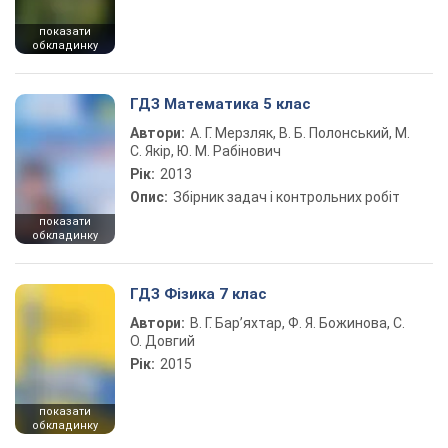
показати
обкладинку
ГДЗ Математика 5 клас
Автори:
А. Г. Мерзляк, В. Б. Полонський, М.
С. Якір, Ю. М. Рабінович
Рік:
2013
Опис:
Збірник задач і контрольних робіт
показати
обкладинку
ГДЗ Фізика 7 клас
Автори:
В. Г. Бар’яхтар, Ф. Я. Божинова, С.
О. Довгий
Рік:
2015
показати
обкладинку