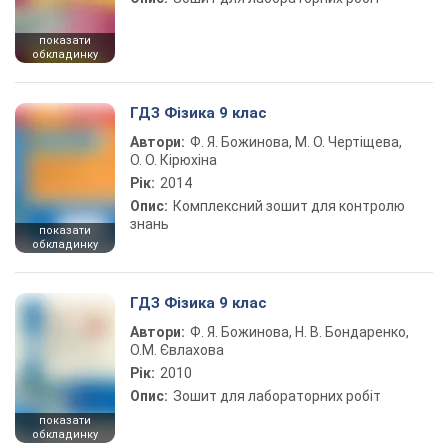
показати
обкладинку
ГДЗ Фізика 9 клас
Автори:
Ф. Я. Божинова, М. О. Чертіщева,
О. О. Кірюхіна
Рік:
2014
Опис:
Комплексний зошит для контролю
знань
показати
обкладинку
ГДЗ Фізика 9 клас
Автори:
Ф. Я. Божинова, Н. В. Бондаренко,
О.М. Євлахова
Рік:
2010
Опис:
Зошит для лабораторних робіт
показати
обкладинку