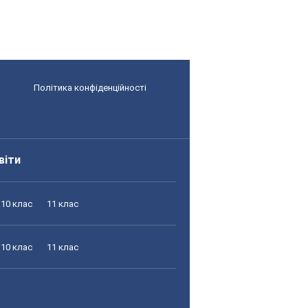
Політика конфіденційності
віти
10 клас
11 клас
10 клас
11 клас