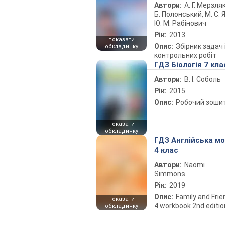
Автори:
А. Г. Мерзляк
Б. Полонський, М. С. Я
Ю. М. Рабінович
Рік:
2013
показати
Опис:
Збірник задач 
обкладинку
контрольних робіт
ГДЗ Біологія 7 кла
Автори:
В. І. Соболь
Рік:
2015
Опис:
Робочий зоши
показати
обкладинку
ГДЗ Англійська м
4 клас
Автори:
Naomi
Simmons
Рік:
2019
Опис:
Family and Fri
показати
4 workbook 2nd editio
обкладинку