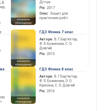
Дітчук
, В.
кір,
Рік:
2017
Опис:
Зошит для
практичних робіт
показати
і
обкладинку
с
ГДЗ Фізика 7 клас
Автори:
В. Г. Бар’яхтар,
Ф. Я. Божинова, С. О.
Довгий
т
Рік:
2015
показати
обкладинку
ова
ГДЗ Фізика 8 клас
Автори:
В. Г. Бар’яхтар,
Ф. Я. Божинова, О. О.
Кірюхіна, С. О. Довгий
Рік:
2016
ends
показати
n
обкладинку