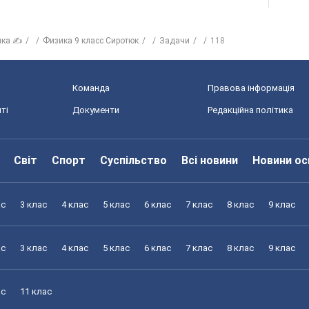
ика ✍
Физика 9 класс Сиротюк
Задачи
118
Команда
Правова інформація
ті
Документи
Редакційна політика
Світ
Спорт
Суспільство
Всі новини
Новини ос
ас
3 клас
4 клас
5 клас
6 клас
7 клас
8 клас
9 клас
ас
3 клас
4 клас
5 клас
6 клас
7 клас
8 клас
9 клас
ас
11 клас