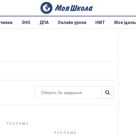
учники
ЗНО
ДПА
Онлайн уроки
НМТ
Моя їдаль