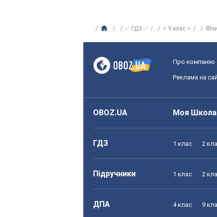
✅ ГДЗ ✅
⚡ 9 клас ⚡
Фіз
Про компанію
Реклама на сай
OBOZ.UA
Моя Школа
ГДЗ
1 клас
2 кл
Підручники
1 клас
2 кл
ДПА
4 клас
9 кл