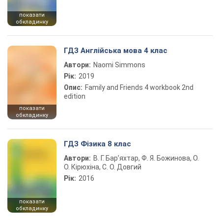
показати
обкладинку
ГДЗ Англійська мова 4 клас
Автори:
Naomi Simmons
Рік:
2019
Опис:
Family and Friends 4 workbook 2nd
edition
показати
обкладинку
ГДЗ Фізика 8 клас
Автори:
В. Г. Бар’яхтар, Ф. Я. Божинова, О.
О. Кірюхіна, С. О. Довгий
Рік:
2016
показати
обкладинку