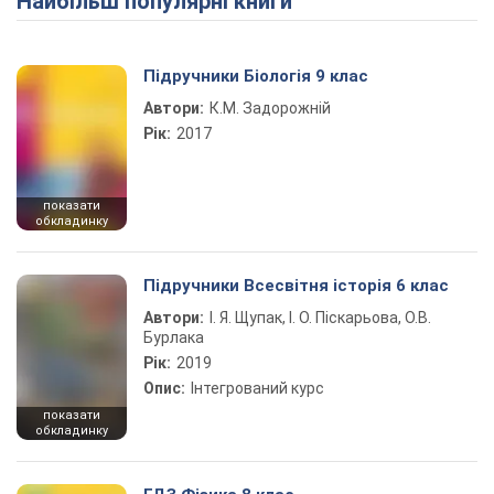
Найбільш популярні книги
Play Video
Підручники Біологія 9 клас
Автори:
К.М. Задорожній
Рік:
2017
показати
обкладинку
Підручники Всесвітня історія 6 клас
Автори:
І. Я. Щупак, І. О. Піскарьова, О.В.
Бурлака
Рік:
2019
Опис:
Інтегрований курс
показати
обкладинку