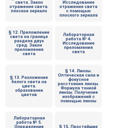
света. Закон
Исследование
отражения света.
отражения света
плоское зеркало
с помощью
плоского зеркала
§ 12. Преломление
Лабораторная
света на границе
работа № 4.
раздела двух
Исследование
сред. Закон
преломления
преломления
света
света
§ 14. Линзы.
Оптическая сила и
§ 13. Разложение
фокусное
белого света на
расстояние линзы.
цвета.
Формула тонкой
образование
линзы. Получение
цветов
изображений с
помощью линзы
Лабораторная
работа № 5.
Определение
§ 15. Простейшие