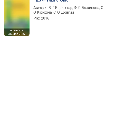
ГДЗ Фізика 8 клас
Автори:
В. Г. Бар’яхтар, Ф. Я. Божинова, О.
О. Кірюхіна, С. О. Довгий
Рік:
2016
показати
обкладинку